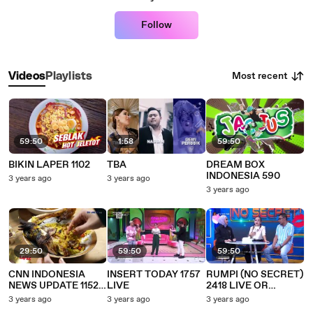
Follow
Most recent
Videos
Playlists
59:50
1:58
59:50
BIKIN LAPER 1102
TBA
DREAM BOX
INDONESIA 590
3 years ago
3 years ago
3 years ago
29:50
59:50
59:50
CNN INDONESIA
INSERT TODAY 1757
RUMPI (NO SECRET)
NEWS UPDATE 1152
LIVE
2418 LIVE OR
LIVE
TAPING
3 years ago
3 years ago
3 years ago