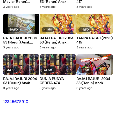
Movie (Rerun)
53 (Rerun) Anak
417
HOTEL ARTEMIS
Kiper Duit Muter
3 years ago
3 years ago
3 years ago
1:59:50
44:50
44:50
BAJAJ BAJURI 2004
BAJAJ BAJURI 2004
TANPA BATAS (2023)
53 (Rerun) Anak
53 (Rerun) Anak
415
Kiper Duit Muter
Kiper Duit Muter
3 years ago
3 years ago
3 years ago
44:50
44:50
59:50
BAJAJ BAJURI 2004
DUNIA PUNYA
BAJAJ BAJURI 2004
53 (Rerun) Anak
CERITA 474
53 (Rerun) Anak
Kiper Duit Muter
Kiper Duit Muter
3 years ago
3 years ago
3 years ago
1
2
3
4
5
6
7
8
9
10