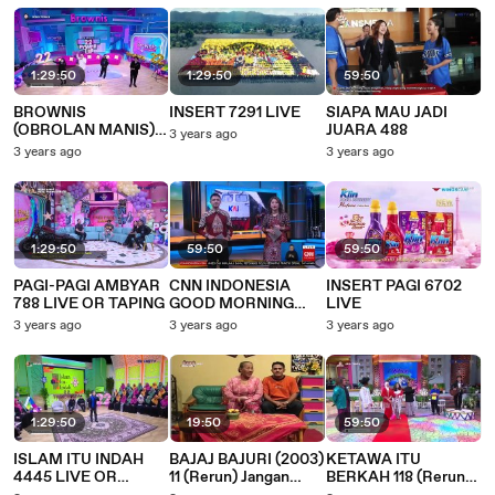
1:29:50
1:29:50
59:50
BROWNIS
INSERT 7291 LIVE
SIAPA MAU JADI
(OBROLAN MANIS)
JUARA 488
3 years ago
1664 LIVE
3 years ago
3 years ago
1:29:50
59:50
59:50
PAGI-PAGI AMBYAR
CNN INDONESIA
INSERT PAGI 6702
788 LIVE OR TAPING
GOOD MORNING
LIVE
1852 LIVE
3 years ago
3 years ago
3 years ago
1:29:50
19:50
59:50
ISLAM ITU INDAH
BAJAJ BAJURI (2003)
KETAWA ITU
4445 LIVE OR
11 (Rerun) Jangan
BERKAH 118 (Rerun)