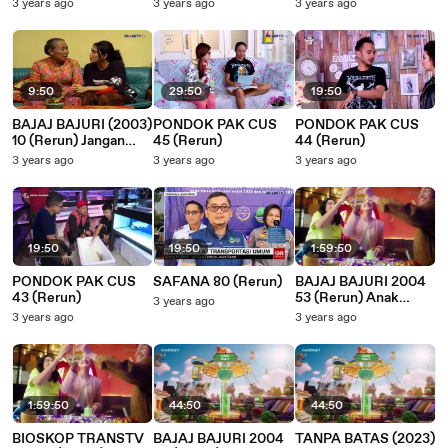
TAPING
Takut Perut Gendut
Ferry Maryadi
3 years ago
3 years ago
3 years ago
9:50
29:50
19:50
BAJAJ BAJURI (2003)
PONDOK PAK CUS
PONDOK PAK CUS
10 (Rerun) Jangan
45 (Rerun)
44 (Rerun)
Kembalikan Sakit
3 years ago
3 years ago
3 years ago
Pinggangku
19:50
19:50
1:59:50
PONDOK PAK CUS
SAFANA 80 (Rerun)
BAJAJ BAJURI 2004
43 (Rerun)
53 (Rerun) Anak
3 years ago
Kiper Duit Muter
3 years ago
3 years ago
1:59:50
44:50
44:50
BIOSKOP TRANSTV
BAJAJ BAJURI 2004
TANPA BATAS (2023)