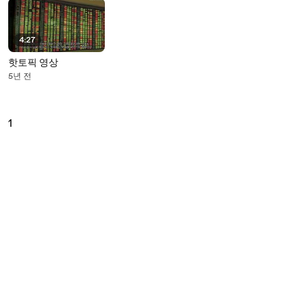
4:27
핫토픽 영상
5년 전
1