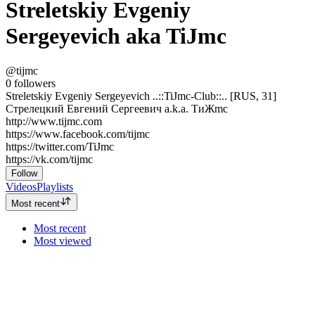
Streletskiy Evgeniy
Sergeyevich aka TiJmc
@tijmc
0
followers
Streletskiy Evgeniy Sergeyevich ..::TiJmc-Club::.. [RUS, 31]
Стрелецкий Евгений Сергеевич a.k.a. ТиЖmc
http://www.tijmc.com
https://www.facebook.com/tijmc
https://twitter.com/TiJmc
https://vk.com/tijmc
Follow
Videos
Playlists
Most recent
Most recent
Most viewed