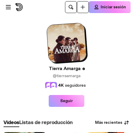
Saltar al contenido principal
Iniciar sesión
Tierra Amarga
@tierraamarga
4K
seguidores
Seguir
Más recientes
Vídeos
Listas de reproducción