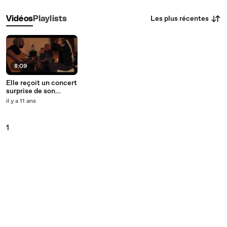
Les plus récentes
Vidéos
Playlists
8:09
Elle reçoit un concert
surprise de son
artiste préférée chez
il y a 11 ans
elle / Episode 1 /
Djuice
1