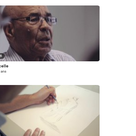
36
celle
2 ans
9