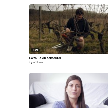
5:21
La taille du samouraï
il y a 11 ans