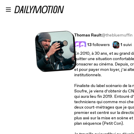
Passer au contenu principal
Thomas Rault
@thebluemuffin
13
followers
1
suivi
En 2010, à 30 ans, et au grand da
quitter une situation confortab
consacrer au cinéma. Depuis, cro
et pour payer mon loyer, j’ai alt
institutionnels.
Finaliste du label scénario de la 
Soufre, je viens d’obtenir du C
qui aura lieu fin 2019. Entouré
techniciens qui comme moi cherc
deux court-métrages que je quali
premier est centré sur la directi
plus axé sur la mise en scène et
plan séquence (Petit Con).