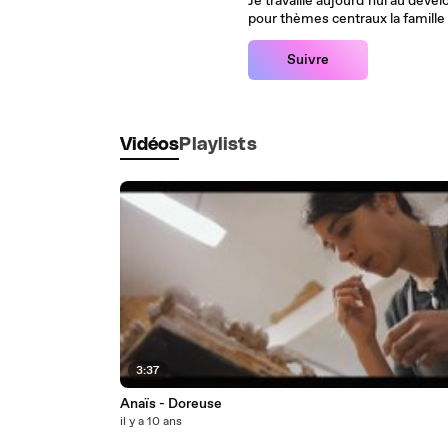
Je travaille aujourd’hui au dév
pour thèmes centraux la famille 
Suivre
Vidéos
Playlists
3:37
Anaïs - Doreuse
il y a 10 ans