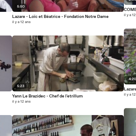
5:50
COM
il y a 1
Lazare - Loïc et Béatrice - Fondation Notre Dame
il y a 12 ans
4:2
5:23
Lazar
il y a 1
Yann Le Brazidec - Chef de l'etrillum
il y a 12 ans