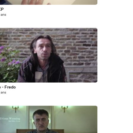
EP
2 ans
0
e - Fredo
2 ans