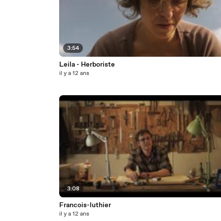
3:54
Leila - Herboriste
il y a 12 ans
3:08
Francois-luthier
il y a 12 ans