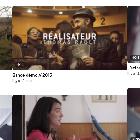
10:
1:14
L'étin
il y a 1
Bande démo // 2015
il y a 12 ans
2:0