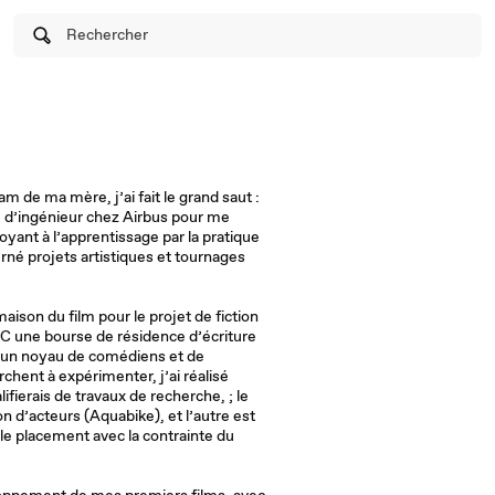
Rechercher
m de ma mère, j’ai fait le grand saut :
le d’ingénieur chez Airbus pour me
yant à l’apprentissage par la pratique
erné projets artistiques et tournages
maison du film pour le projet de fiction
NC une bourse de résidence d’écriture
 d’un noyau de comédiens et de
hent à expérimenter, j’ai réalisé
fierais de travaux de recherche, ; le
on d’acteurs (Aquabike), et l’autre est
 le placement avec la contrainte du