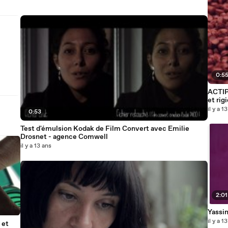
0:5
ACTIP
et rig
il y a 1
0:53
Test d'émulsion Kodak de Film Convert avec Emilie
Drosnet - agence Comwell
il y a 13 ans
2:01
Yassin
il y a 1
 et