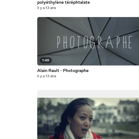
polyéthylène téréphtalate
il y a 13 ans
1:49
Alain Rault - Photographe
il y a 13 ans