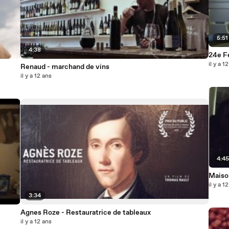
5:51
4:38
24e F
il y a 1
Renaud - marchand de vins
il y a 12 ans
4:4
Maison
il y a 1
3:34
Agnes Roze - Restauratrice de tableaux
il y a 12 ans