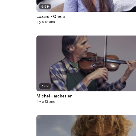
5:59
Lazare - Olivia
il y a 12 ans
7:52
Michel - archetier
il y a 12 ans