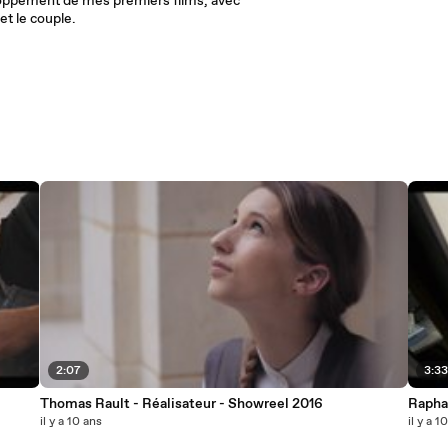
eloppement de mes premiers films, avec
et le couple.
2:07
3:3
Thomas Rault - Réalisateur - Showreel 2016
Raphaë
il y a 10 ans
il y a 1