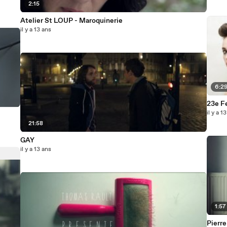
2:15
Atelier St LOUP - Maroquinerie
il y a 13 ans
6:2
23e F
il y a 1
21:58
GAY
il y a 13 ans
1:57
Pierre