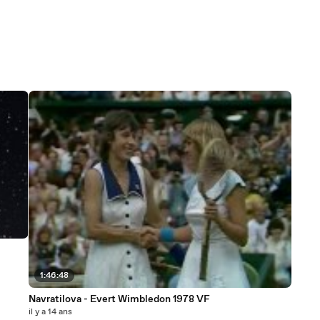
1:46:48
Navratilova - Evert Wimbledon 1978 VF
il y a 14 ans