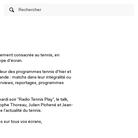
Rechercher
èrement consacrée au tennis, en
type d’écran.
lleur des programmes tennis d’hier et
ande : matchs dans leur intégralité ou
erviews, reportages, programmes
i soir "Radio Tennis Play", le talk,
ophe Thoreau, Julien Pichené et Jean-
 l'actualité du tennis.
s sur tous vos écrans,