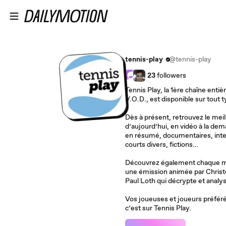
Passer au contenu principal
tennis-play
@tennis-play
23
followers
Tennis Play, la 1ère chaîne enti
V.O.D., est disponible sur tout 
Dès à présent, retrouvez le mei
d’aujourd’hui, en vidéo à la dem
en résumé, documentaires, int
courts divers, fictions…
Découvrez également chaque mard
une émission animée par Christ
Paul Loth qui décrypte et analyse
Vos joueuses et joueurs préféré
c’est sur Tennis Play.