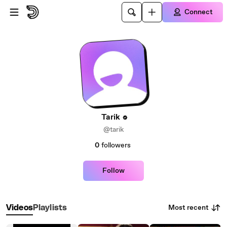
Skip to main content
Connect
Tarik
@tarik
0
followers
Follow
Most recent
Videos
Playlists