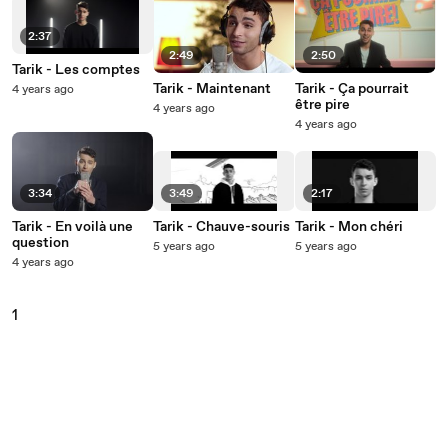
2:37
2:49
2:50
Tarik - Les comptes
Tarik - Maintenant
Tarik - Ça pourrait
4 years ago
être pire
4 years ago
4 years ago
3:34
3:49
2:17
Tarik - En voilà une
Tarik - Chauve-souris
Tarik - Mon chéri
question
5 years ago
5 years ago
4 years ago
1