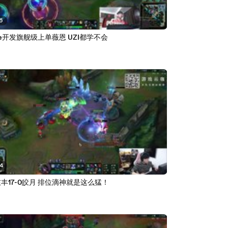
56
me开发旗舰级上单薇恩 UZI都学不会
44
丰17-0皎月 排位滴神就是这么猛！