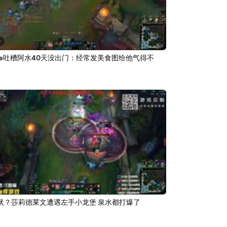
0
kie吐槽阿水40天没出门：经常发美食图给他气得不
1
状？莎莉德莱文遭遇左手小龙堡 泉水都打爆了