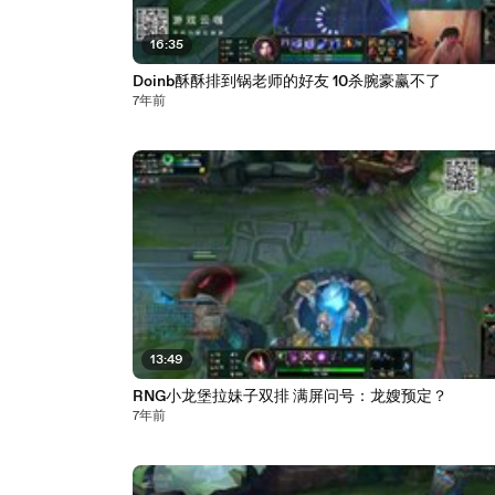
16:35
Doinb酥酥排到锅老师的好友 10杀腕豪赢不了
7年前
13:49
RNG小龙堡拉妹子双排 满屏问号：龙嫂预定？
7年前