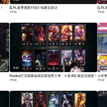
9:25
4:2
的！
【LPL春季赛】1月13日-IG赛后群访
[LP
7年前
7年前
8:21
8:3
Rookie打完揭幕战就回基地秀兰博：小老弟队服还没脱呢！
小米
7年前
7年前