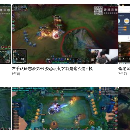
9:08
18:
左手认证志豪男弔 姿态玩刺客就是这么愉♂悦
锅老师
7年前
7年前