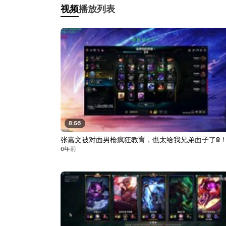
视频
播放列表
8:56
张嘉文被对面男枪疯狂教育，也太给我兄弟面子了8
6年前