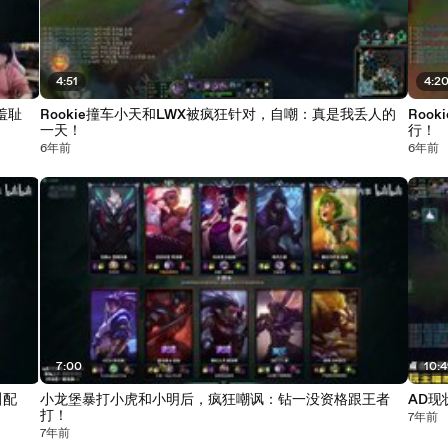
4:51
4:2
羞耻
Rookie撞车小天和LWX被疯狂针对，自嘲：真是我丢人的
Roo
一天！
行！
6年前
6年前
7:00
10:4
叫配
小龙堡暴打小虎和小明后，疯狂嘲讽：钻一没资格跟王者
AD现
打！
7年前
7年前