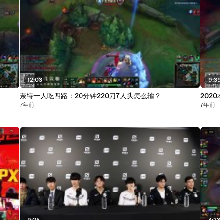
12:03
9:3
奈特一人吃四路：20分钟220刀7人头怎么输？
202
7年前
7年前