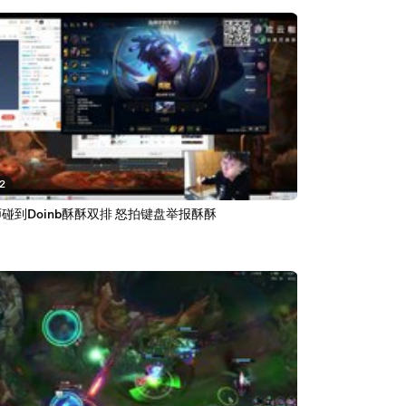
02
碰到Doinb酥酥双排 怒拍键盘举报酥酥