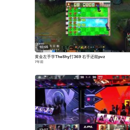
10:55
黄金左手学TheShy打369 右手还能pvz
7年前