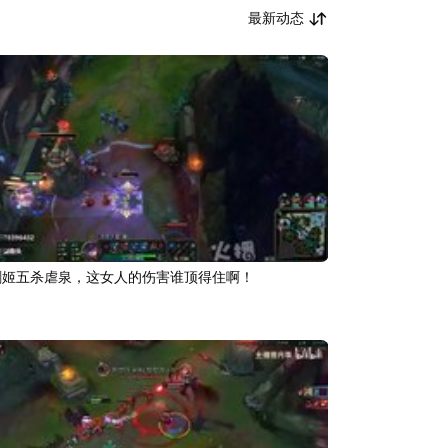
最新动态
9
剑姬五杀虐泉，这女人的伤害谁顶得住啊！