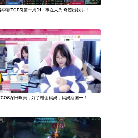
3
L春季赛TOP5]第一周D1：事在人为 奇迹出我手！
5
粥COS深田咏美，好了谢谢妈妈，妈妈斯国一！