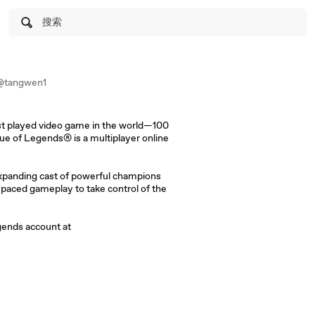
搜索
@tangwen1
t played video game in the world—100
e of Legends® is a multiplayer online
expanding cast of powerful champions
t-paced gameplay to take control of the
gends account at