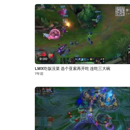
9:00
LWX吃饭没菜 选个亚索再开吃 连吃三大碗
7年前