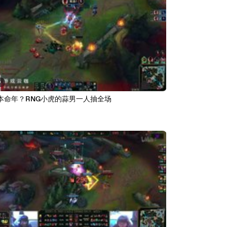
9
0本命年？RNG小虎的蒜男一人抽全场