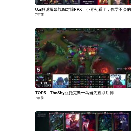
12:07
Uzi解说揭幕战IG对阵FPX：小枣别看了，你学不会
7年前
3:30
TOP5：TheShy亚托克斯一马当先直取后排
7年前