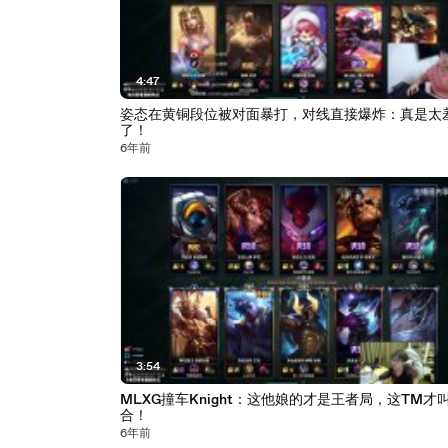
4:47
姿态在黄铜段位被对面暴打，对线直接爆炸：真是太
了！
6年前
3:54
MLXG撞车Knight：这他娘的才是王者局，这TM才
合！
6年前