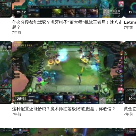
25:12
12:
什么分段都能驾驭？虎牙棋圣“董大师”挑战王者局！速八走
Let
起？
7年前
7年前
25:44
10:
这种配置还能恰鸡？魔术师红莲极限1血翻盘，你敢信？
黄金左
7年前
7年前