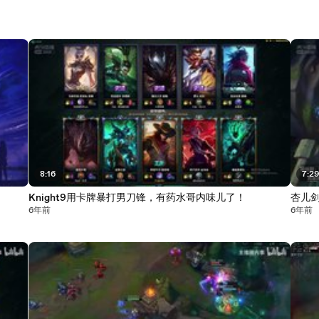
8:16
7:2
！
Knight9用卡牌暴打男刀锋，有药水哥内味儿了！
杏儿
6年前
6年前