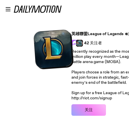
Skip to main content
英雄聯盟League of Legends
42
关注者
Recently recognized as the mos
million play every month—Leagu
battle arena game (MOBA).
Players choose a role from an 
and join forces in strategic, fas
enemy’s end of the battlefield.
Sign up for a free League of Le
http://riot.com/signup
关注