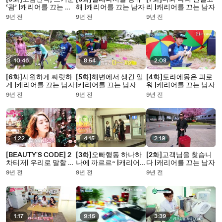
‘괌’ |캐리어를 끄는 남
해 |캐리어를 끄는 남자
리 |캐리어를 끄는 남자
자
9년 전
9년 전
9년 전
10:46
8:54
2:08
[6화]시원하게 짜릿하
[5화]해변에서 생긴 일
[4화]토라에몽은 괴로
게 |캐리어를 끄는 남자
|캐리어를 끄는 남자
워 |캐리어를 끄는 남자
9년 전
9년 전
9년 전
1:22
4:15
2:19
[BEAUTY'S CODE] 2
[3화]오빠행동 하나하
[2화]고객님을 찾습니
차티저| 우리로 말할 것
나에 까르르~ |캐리어
다 |캐리어를 끄는 남자
같으면
를 끄는 남자
9년 전
9년 전
9년 전
1:17
9:15
3:39