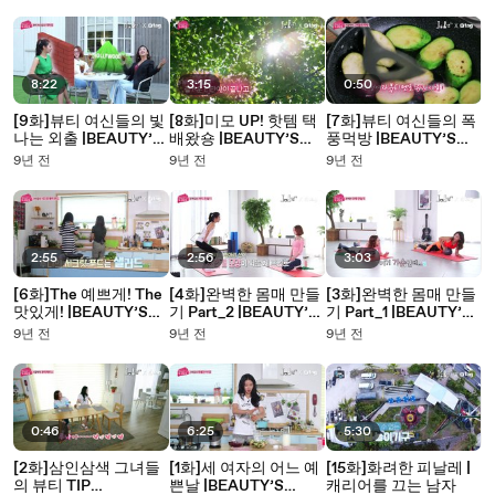
8:22
3:15
0:50
[9화]뷰티 여신들의 빛
[8화]미모 UP! 핫템 택
[7화]뷰티 여신들의 폭
나는 외출 |BEAUTY’S
배왔숑 |BEAUTY’S
풍먹방 |BEAUTY’S
CODE
CODE
CODE
9년 전
9년 전
9년 전
2:55
2:56
3:03
[6화]The 예쁘게! The
[4화]완벽한 몸매 만들
[3화]완벽한 몸매 만들
맛있게! |BEAUTY’S
기 Part_2 |BEAUTY’S
기 Part_1 |BEAUTY’S
CODE
CODE
CODE
9년 전
9년 전
9년 전
0:46
6:25
5:30
[2화]삼인삼색 그녀들
[1화]세 여자의 어느 예
[15화]화려한 피날레 |
의 뷰티 TIP
쁜날 |BEAUTY’S
캐리어를 끄는 남자