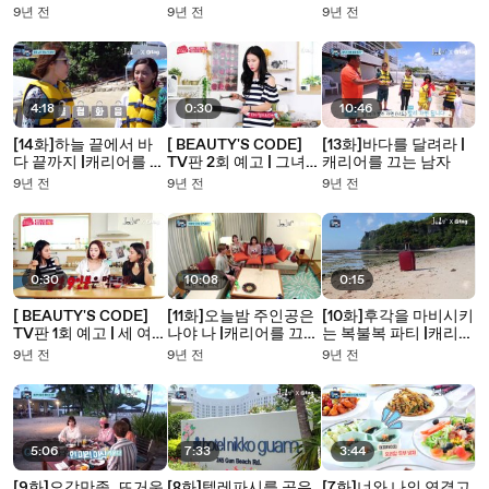
|BEAUTY’S CODE
CODE
9년 전
9년 전
9년 전
4:18
0:30
10:46
[14화]하늘 끝에서 바
[ BEAUTY'S CODE]
[13화]바다를 달려라 |
다 끝까지 |캐리어를 끄
TV판 2회 예고 | 그녀들
캐리어를 끄는 남자
는 남자
의 밀착 뷰티 라이프
9년 전
9년 전
9년 전
0:30
10:08
0:15
[ BEAUTY'S CODE]
[11화]오늘밤 주인공은
[10화]후각을 마비시키
TV판 1회 예고 | 세 여자
나야 나 |캐리어를 끄는
는 복불복 파티 |캐리어
의 리얼 뷰티 데이
남자
를 끄는 남자
9년 전
9년 전
9년 전
5:06
7:33
3:44
[9화]오감만족, 뜨거운
[8화]텔레파시를 공유
[7화]너와 나의 연결고