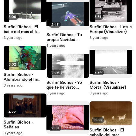
3:09
3:31
2:45
Surfin' Bichos - El
Surfin' Bichos - Lotus
baile del más allá
Europa (Visualizer)
Surfin' Bichos - Tu
(Visualizer)
3 years ago
3 years ago
propia Navidad
(Visualizer)
3 years ago
3:02
3:59
2:24
Surfin' Bichos -
Alumbrando el fin
Surfin' Bichos - Yo
Surfin' Bichos -
(Visualizer)
3 years ago
que te he visto
Mortal (Visualizer)
(Visualizer)
3 years ago
3 years ago
4:22
3:33
Surfin' Bichos -
Señales
2:59
Surfin' Bichos - El
3 years ago
caballo del mar