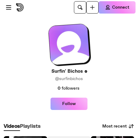
Skip to main content
Connect
Surfin' Bichos
@surfinbichos
0
followers
Follow
Most recent
Videos
Playlists