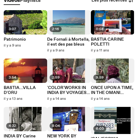
Les plus récentes
Vidéos
Playlists
3:07
2:16
0:58
Patrimonio
De Fornali à Mortella,
BASTIA CARINE
il est des pas bleus
POLETTI
il y a 9 ans
il y a 9 ans
il y a 11 ans
3:54
2:59
9:59
BASTIA...VILLA
'COLOR'WORKS IN
ONCE UPON A TIME,
D'ORU
INDIA BY VOYAGES
IN THE OMANI
BOUTS DE MONDE
SPRING...
il y a 13 ans
il y a 14 ans
il y a 14 ans
4:32
8:04
6:03
INDIA BY Carine
NEW YORK BY