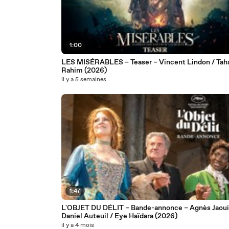
1:00
LES MISÉRABLES – Teaser – Vincent Lindon / Tah
Rahim (2026)
il y a 5 semaines
1:47
L'OBJET DU DÉLIT – Bande-annonce – Agnès Jaoui
Daniel Auteuil / Eye Haïdara (2026)
il y a 4 mois