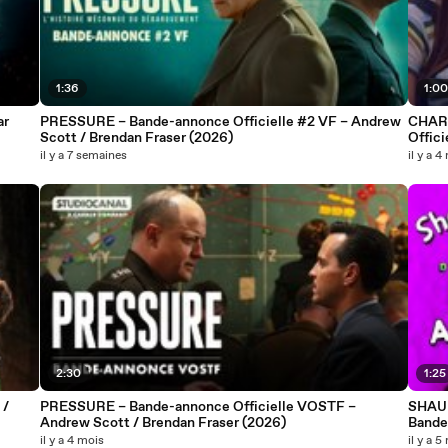
1:36
1:0
ar
PRESSURE – Bande-annonce Officielle #2 VF – Andrew
CHAR
Scott / Brendan Fraser (2026)
Offici
il y a 7 semaines
il y a 4
2:30
1:25
 /
PRESSURE – Bande-annonce Officielle VOSTF –
SHAU
Andrew Scott / Brendan Fraser (2026)
Bande
il y a 4 mois
il y a 5