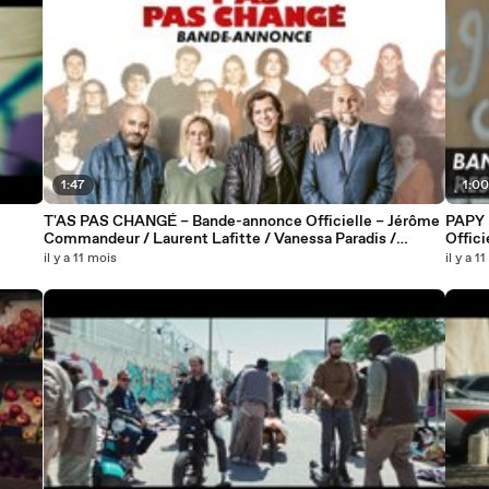
1:47
1:0
T'AS PAS CHANGÉ – Bande-annonce Officielle – Jérôme
PAPY 
Commandeur / Laurent Lafitte / Vanessa Paradis /
Offici
François Damiens (2025)
il y a 11 mois
il y a 1