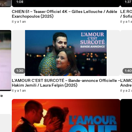
1:08
1:37
CHIEN 51 – Teaser Officiel 4K – Gilles Lellouche / Adèle
LE RO
Exarchopoulos (2025)
/ Sofi
il y a 1 an
il y a 1 
1:30
1:40
L'AMOUR C'EST SURCOTÉ – Bande-annonce Officielle –
L'AMO
Hakim Jemili / Laura Felpin (2025)
Andre
il y a 1 an
il y a 2
ie