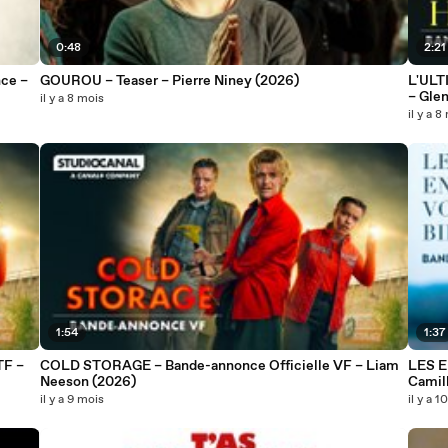
0:48
2:21
ce –
GOUROU – Teaser – Pierre Niney (2026)
L'ULT
– Gle
il y a 8 mois
il y a 8
1:54
1:37
TF –
COLD STORAGE – Bande-annonce Officielle VF – Liam
LES E
Neeson (2026)
Camil
il y a 9 mois
il y a 