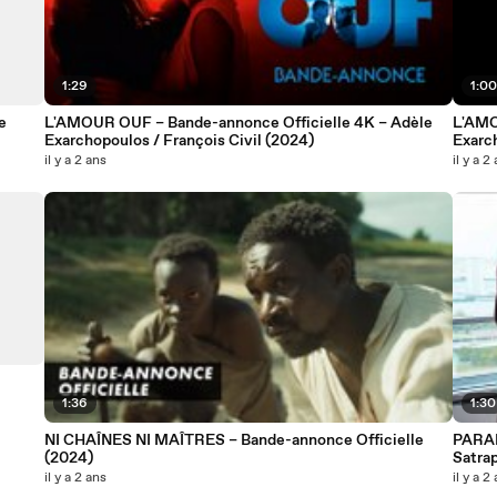
1:29
1:0
e
L'AMOUR OUF – Bande-annonce Officielle 4K – Adèle
L'AMO
Exarchopoulos / François Civil (2024)
Exarch
il y a 2 ans
il y a 2
1:36
1:30
NI CHAÎNES NI MAÎTRES – Bande-annonce Officielle
PARAD
(2024)
Satra
il y a 2 ans
il y a 2