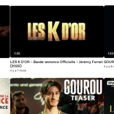
1:30
1:53
LES K D'OR – Bande-annonce Officielle – Jérémy Ferrari
GOURO
(2026)
il y a 8
il y a 7 mois