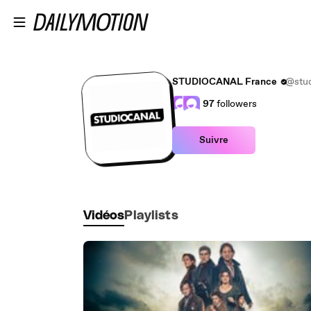
Passer au contenu principal
STUDIOCANAL France
@stud
97
followers
Suivre
Vidéos
Playlists