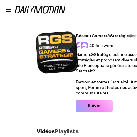
Passer au contenu principal
Réseau Gamers&Stratégie
@st
20
followers
Gamers&Stratégie est une associ
stratégies et proposant divers
site Francophone généraliste ou encore Starcraft2France, dédié à
Starcraft2 .
Retrouvez toutes l'actualité, Ar
sport, Forum et toutes nos acti
communautaires.
Suivre
Vidéos
Playlists