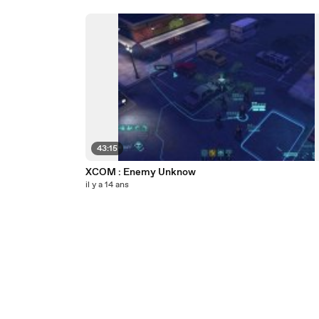
43:15
XCOM : Enemy Unknow
il y a 14 ans