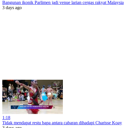
Bangunan ikonik Parlimen jadi venue larian cergas rakyat Malaysia
3 days ago
1:18
Tidak mendapat restu bapa antara cabaran dihadapi Charisse Koay
3 days ago