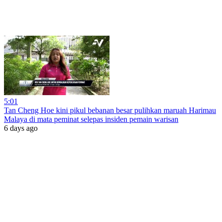
5:01
Tan Cheng Hoe kini pikul bebanan besar pulihkan maruah Harimau
Malaya di mata peminat selepas insiden pemain warisan
6 days ago