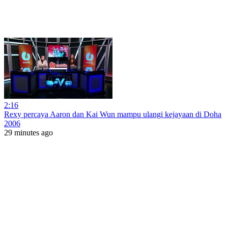
2:16
Rexy percaya Aaron dan Kai Wun mampu ulangi kejayaan di Doha
2006
29 minutes ago