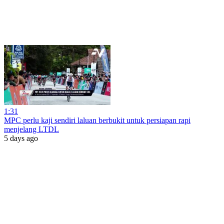
1:31
MPC perlu kaji sendiri laluan berbukit untuk persiapan rapi
menjelang LTDL
5 days ago