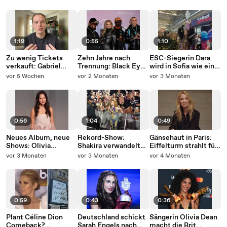
viral
1:19
0:55
1:10
Zu wenig Tickets
Zehn Jahre nach
ESC-Siegerin Dara
verkauft: Gabriel
Trennung: Black Eyed
wird in Sofia wie ein
Kelly muss Tour
Peas bekommen
Superstar gefeiert
vor 5 Wochen
vor 2 Monaten
vor 3 Monaten
absagen
Award
0:56
1:04
0:49
Neues Album, neue
Rekord-Show:
Gänsehaut in Paris:
Shows: Olivia
Shakira verwandelt
Eiffelturm strahlt für
Rodrigo geht ab 2026
Copacabana in
Céline Dion
vor 3 Monaten
vor 3 Monaten
vor 4 Monaten
auf Tour
Partyzone
0:59
0:43
0:36
Plant Céline Dion
Deutschland schickt
Sängerin Olivia Dean
Comeback?
Sarah Engels nach
macht die Brit