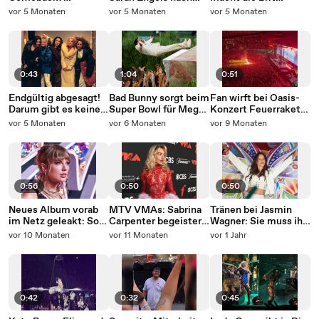
Mysteriöse Plakate
Wien zum ESC 2026
Awards zu ihrem
vor 5 Monaten
vor 5 Monaten
vor 5 Monaten
machen Fans
Abend
Hoffnung
0:43
1:04
0:51
Endgültig abgesagt!
Bad Bunny sorgt beim
Fan wirft bei Oasis-
Darum gibt es keine
Super Bowl für Mega-
Konzert Feuerrakete
Jubiläumstour der
Überraschungen
in die Menge - Liam
vor 5 Monaten
vor 6 Monaten
vor 9 Monaten
Spice Girls
rastet aus
0:56
0:50
0:50
Neues Album vorab
MTV VMAs: Sabrina
Tränen bei Jasmin
im Netz geleakt: So
Carpenter begeistert
Wagner: Sie muss ihr
reagiert Taylor Swift
in durchsichtigem
Abschiedeskonzert
vor 10 Monaten
vor 11 Monaten
vor 1 Jahr
Kleid
absagen
0:42
0:32
0:45