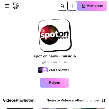
Zum Hauptinhalt springen
Anmelden
spot on news - music
@spot-on-music
240
Follower
Folgen
Neueste Videoveröffentlichungen
Videos
Playlisten