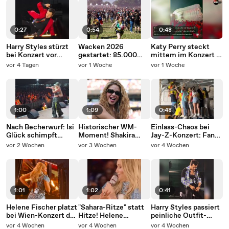
0:27
0:54
0:48
Harry Styles stürzt
Wacken 2026
Katy Perry steckt
bei Konzert vor
gestartet: 85.000
mittem im Konzert in
kreischenden Fans
Metal-Fans stürmen
riesiger Flasche fest
vor 4 Tagen
vor 1 Woche
vor 1 Woche
den Holy Ground
1:00
1:09
0:48
Nach Becherwurf: Isi
Historischer WM-
Einlass-Chaos bei
Glück schimpft
Moment! Shakira
Jay-Z-Konzert: Fans
Konzertbesucher aus
begeistert bei erster
stürmen
vor 2 Wochen
vor 3 Wochen
vor 4 Wochen
Halbzeitshow
Sicherheitsbereich
1:01
1:02
0:41
Helene Fischer platzt
"Sahara-Ritze" statt
Harry Styles passiert
bei Wien-Konzert das
Hitze! Helene
peinliche Outfit-
Kleid
Fischers Patzer geht
Panne auf der Bühne
vor 4 Wochen
vor 4 Wochen
vor 4 Wochen