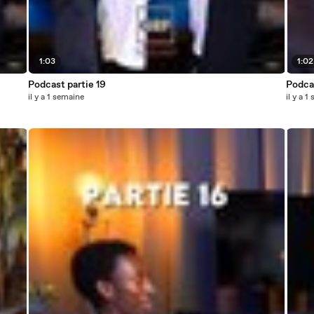
1:03
1:02
Podcast partie 19
Podcas
il y a 1 semaine
il y a 