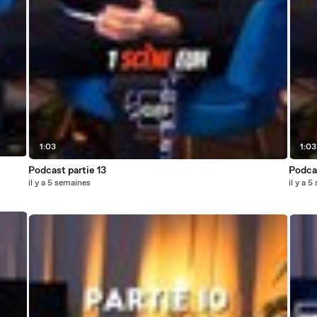
1:03
1:03
Podcast partie 13
Podcas
il y a 5 semaines
il y a 