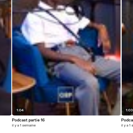
1:04
1:03
Podcast partie 16
Podcas
il y a 1 semaine
il y a 