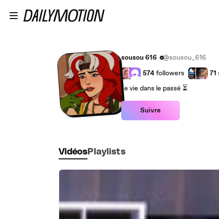
Passer au contenu principal
sousou 616
@sousou_616
574
followers
71
Je vie dans le passé ⏳
Suivre
Vidéos
Playlists