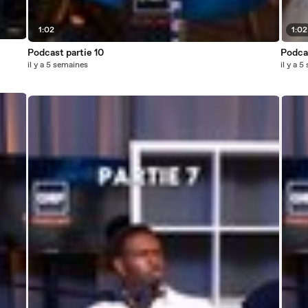
1:02
1:02
Podcast partie 10
Podcas
il y a 5 semaines
il y a 