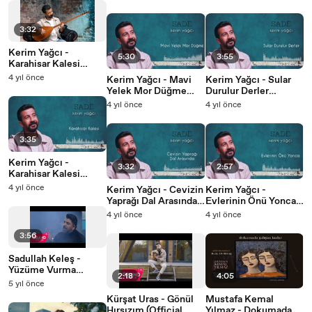
3:32
Kerim Yağcı -
5:30
3:55
Karahisar Kalesi
(Official Video)
4 yıl önce
Kerim Yağcı - Mavi
Kerim Yağcı - Sular
Yelek Mor Düğme
Durulur Derler
(Official Audio)
(Official Audio)
4 yıl önce
4 yıl önce
3:35
Kerim Yağcı -
3:32
2:57
Karahisar Kalesi
(Official Audio)
4 yıl önce
Kerim Yağcı - Cevizin
Kerim Yağcı -
Yaprağı Dal Arasında
Evlerinin Önü Yonca
(Official Audio)
(Official Audio)
4 yıl önce
4 yıl önce
3:56
Sadullah Keleş -
Yüzüme Vurma
2:18
4:05
(Official Video)
5 yıl önce
Kürşat Uras - Gönül
Mustafa Kemal
Hırsızım (Official
Yılmaz - Dokumada