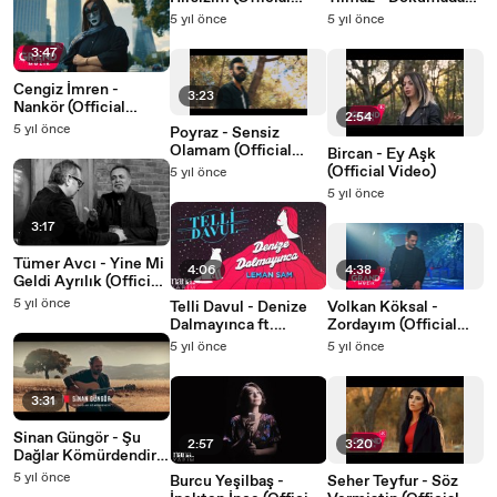
Video)
Çalışan Kızlar
5 yıl önce
5 yıl önce
(Official Audio)
3:47
Cengiz İmren -
3:23
Nankör (Official
2:54
Video)
5 yıl önce
Poyraz - Sensiz
Olamam (Official
Bircan - Ey Aşk
Video)
(Official Video)
5 yıl önce
5 yıl önce
3:17
Tümer Avcı - Yine Mi
4:06
4:38
Geldi Ayrılık (Official
Video)
5 yıl önce
Telli Davul - Denize
Volkan Köksal -
Dalmayınca ft.
Zordayım (Official
Leman Sam (Official
Video)
5 yıl önce
5 yıl önce
Audio)
3:31
Sinan Güngör - Şu
2:57
3:20
Dağlar Kömürdendir
(Official Video)
5 yıl önce
Burcu Yeşilbaş -
Seher Teyfur - Söz