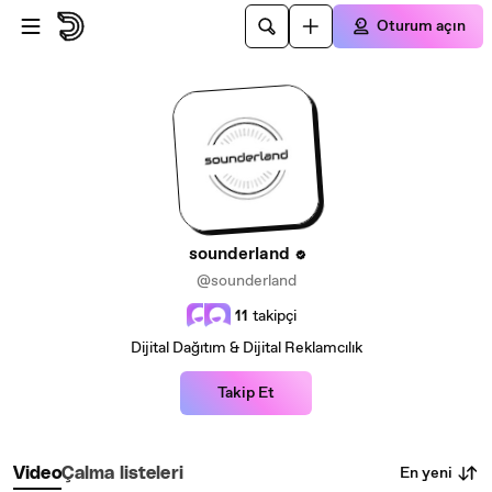
Ana içeriğe atla
Oturum açın
sounderland
@sounderland
11
takipçi
Dijital Dağıtım & Dijital Reklamcılık
Takip Et
En yeni
Video
Çalma listeleri