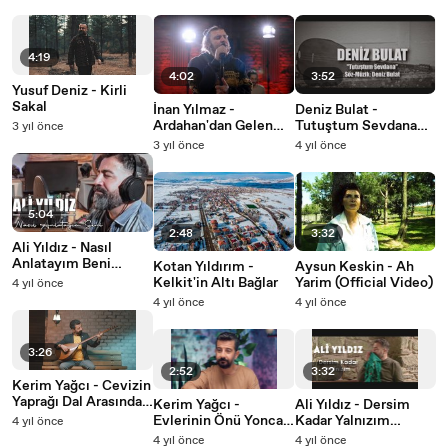
4:19
4:02
3:52
Yusuf Deniz - Kirli
Sakal
İnan Yılmaz -
Deniz Bulat -
Ardahan'dan Gelen
Tutuştum Sevdana
3 yıl önce
Tatar (Official Video)
(Official Video)
3 yıl önce
4 yıl önce
5:04
2:48
3:32
Ali Yıldız - Nasıl
Anlatayım Beni
Kotan Yıldırım -
Aysun Keskin - Ah
(Official Video)
Kelkit'in Altı Bağlar
Yarim (Official Video)
4 yıl önce
4 yıl önce
4 yıl önce
3:26
2:52
3:32
Kerim Yağcı - Cevizin
Yaprağı Dal Arasında
Kerim Yağcı -
Ali Yıldız - Dersim
(Official Video)
Evlerinin Önü Yonca
Kadar Yalnızım
4 yıl önce
(Official Video)
(Official Video)
4 yıl önce
4 yıl önce