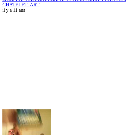
CHATELET .ART
il y a 11 ans