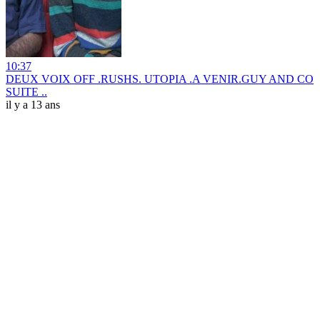
10:37
DEUX VOIX OFF .RUSHS. UTOPIA .A VENIR.GUY AND CO
SUITE ..
il y a 13 ans