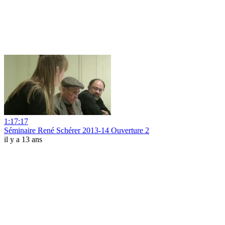
1:17:17
Séminaire René Schérer 2013-14 Ouverture 2
il y a 13 ans