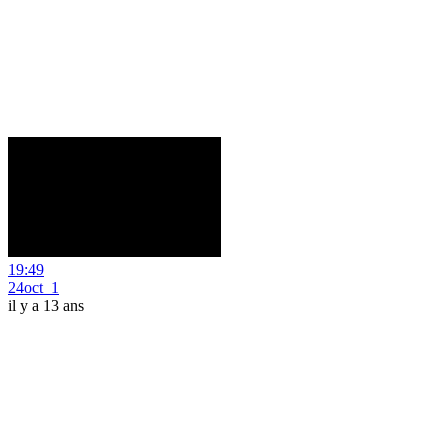
19:49
24oct_1
il y a 13 ans