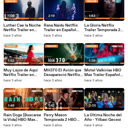
1:59
2:19
1:43
Luther Cae la Noche
Rana Naidu Netflix
La Gloria Netflix
Netflix Trailer en
Trailer en Español
Trailer Temporada 2
Español Película
Serie Tv 2023
Español
hace 3 años
hace 3 años
hace 3 años
2023 Idris Elva
1:52
1:54
1:39
Muy Lejos de Aquí
MH370 El Avión que
Motel Valkirias HBO
Netflix Trailer en
Desapareció Netflix
Max Trailer Español
Español Película
Trailer en Español
Serie Tv 2023
hace 3 años
hace 3 años
hace 3 años
2023
Docuserie 2023
1:49
1:42
2:05
Rain Dogs (Buscarse
Perry Mason
La Última Noche del
la Vida) HBO Max
Temporada 2 HBO
Año - Yilbasi Gecesi
Trailer en Español
Max Trailer en
hace 3 años
hace 3 años
hace 3 años