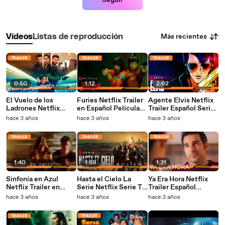
Seguir
Más recientes
Vídeos
Listas de reproducción
0:50
1:12
2:02
El Vuelo de los
Furies Netflix Trailer
Agente Elvis Netflix
Ladrones Netflix
en Español Película
Trailer Español Serie
Trailer Español
2023
Tv 2023 Animación
hace 3 años
hace 3 años
hace 3 años
Película 2023
Adultos
1:40
1:59
1:31
Sinfonía en Azul
Hasta el Cielo La
Ya Era Hora Netflix
Netflix Trailer en
Serie Netflix Serie Tv
Trailer Español
Español Miniserie
2023
Película 2023
hace 3 años
hace 3 años
hace 3 años
2023