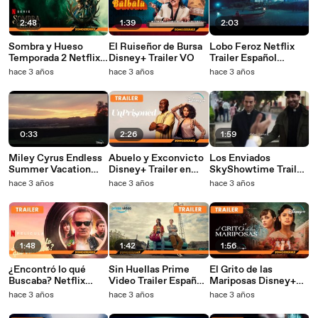
2:48
1:39
2:03
Sombra y Hueso
El Ruiseñor de Bursa
Lobo Feroz Netflix
Temporada 2 Netflix
Disney+ Trailer VO
Trailer Español
Trailer Español
Película 2023
hace 3 años
hace 3 años
hace 3 años
0:33
2:26
1:59
Miley Cyrus Endless
Abuelo y Exconvicto
Los Enviados
Summer Vacation
Disney+ Trailer en
SkyShowtime Trailer
Disney+ Trailer
Español Serie Tv
en Español Serie Tv
hace 3 años
hace 3 años
hace 3 años
Avance
Comedia 2023
1:48
1:42
1:56
¿Encontró lo qué
Sin Huellas Prime
El Grito de las
Buscaba? Netflix
Video Trailer Español
Mariposas Disney+
Trailer en Español
Serie Tv 2023
Trailer en Español
hace 3 años
hace 3 años
hace 3 años
Película 2023
Serie Tv 2023