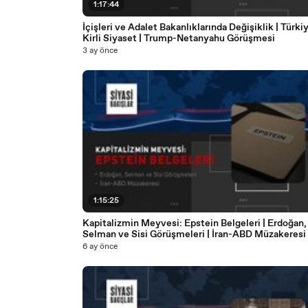
1:17:44
İçişleri ve Adalet Bakanlıklarında Değişiklik | Türki
Kirli Siyaset | Trump-Netanyahu Görüşmesi
3 ay önce
1:15:25
Kapitalizmin Meyvesi: Epstein Belgeleri | Erdoğan,
Selman ve Sisi Görüşmeleri | ⁠İran-ABD Müzakeresi
6 ay önce