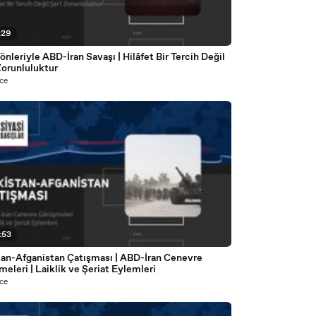
:29
nleriyle ABD-İran Savaşı | Hilâfet Bir Tercih Değil
Zorunluluktur
ce
:53
tan-Afganistan Çatışması | ABD-İran Cenevre
eleri | Laiklik ve Şeriat Eylemleri
ce