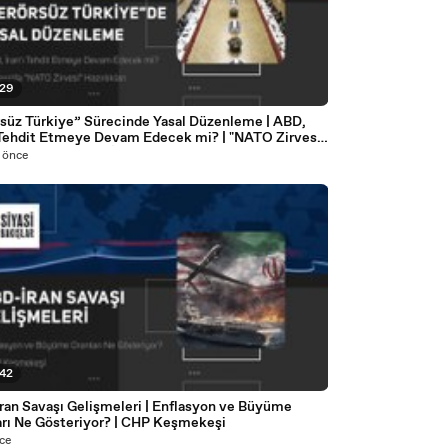
:29
rsüz Türkiye” Sürecinde Yasal Düzenleme | ABD,
ı Tehdit Etmeye Devam Edecek mi? | "NATO Zirvesi"
ıkları | Starmer’ın İstifası Ne Anlatıyor?
 önce
:42
ran Savaşı Gelişmeleri | Enflasyon ve Büyüme
arı Ne Gösteriyor? | CHP Keşmekeşi
ce