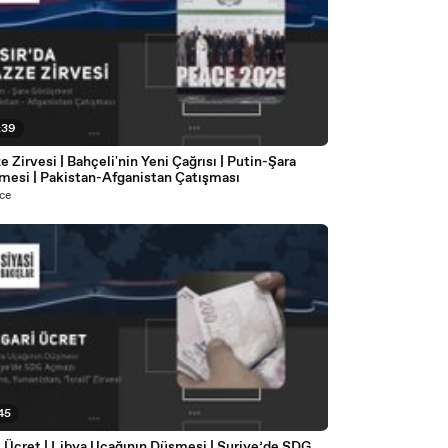
:39
 Zirvesi | Bahçeli'nin Yeni Çağrısı | Putin-Şara
mesi | Pakistan-Afganistan Çatışması
ce
:45
 Ücret | Libya Uçağının Düşmesi | Suriye’de SDG