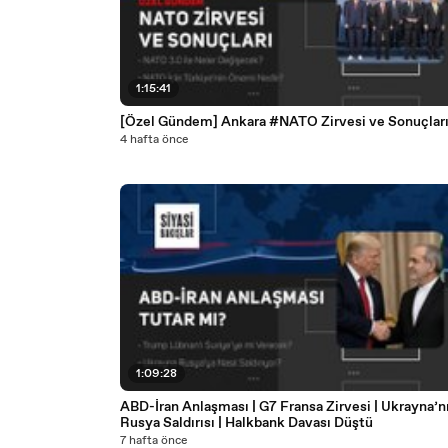
1:15:41
[Özel Gündem] Ankara #NATO Zirvesi ve Sonuçlar
4 hafta önce
1:09:28
ABD-İran Anlaşması | G7 Fransa Zirvesi | Ukrayna’n
Rusya Saldırısı | Halkbank Davası Düştü
7 hafta önce