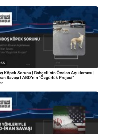
:55
ş Köpek Sorunu | Bahçeli’nin Öcalan Açıklaması |
an Savaşı | ABD’nin "Özgürlük Projesi"
ce