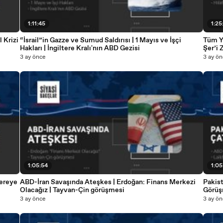
1:11:45
1:25
 Krizi
“İsrail”in Gazze ve Sumud Saldırısı | 1 Mayıs ve İşçi
Tüm Yö
Hakları | İngiltere Kralı'nın ABD Gezisi
Şer’i 
3 ay önce
3 ay ön
1:05:54
1:05
Nereye
ABD-İran Savaşında Ateşkes | Erdoğan: Finans Merkezi
Pakis
Olacağız | Tayvan-Çin görüşmesi
Görüşm
3 ay önce
3 ay ön