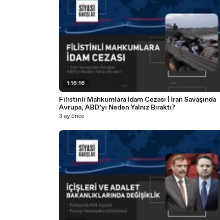
1:16:16
Filistinli Mahkumlara İdam Cezası | İran Savaşında
Avrupa, ABD’yi Neden Yalnız Bıraktı?
3 ay önce