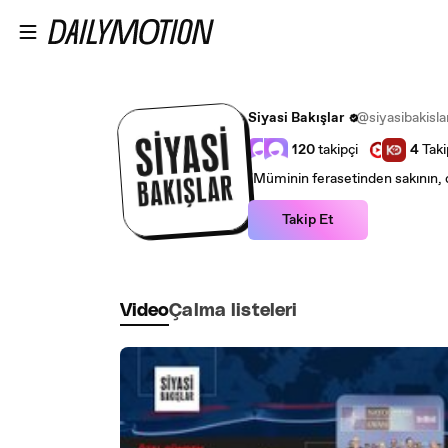
Ana içeriğe atla
Siyasi Bakışlar
@siyasibakisla
120
takipçi
4
Taki
"Müminin ferasetinden sakının, ç
Takip Et
Video
Çalma listeleri