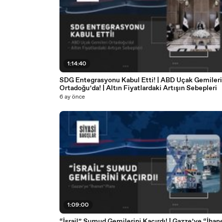
1:14:40
SDG Entegrasyonu Kabul Etti! | ABD Uçak Gemileri
Ortadoğu’da! | Altın Fiyatlardaki Artışın Sebepleri
6 ay önce
1:09:00
“İsrail” Sumud Gemilerini Kaçırdı! | Gazze’ye “İhan