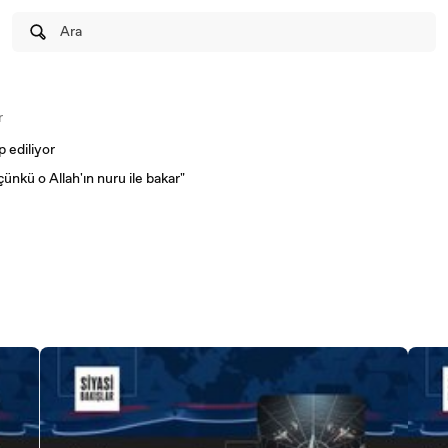
Ara
r
p ediliyor
ünkü o Allah'ın nuru ile bakar"