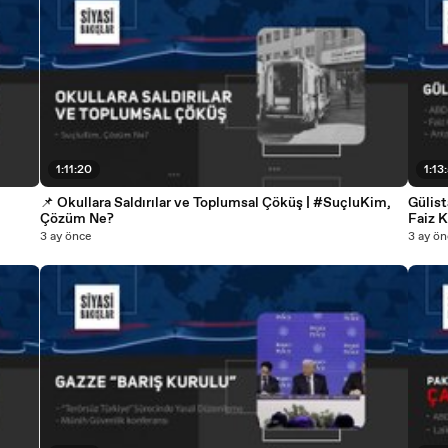
1:11:20
1:13
📌 Okullara Saldırılar ve Toplumsal Çöküş | #SuçluKim,
Gülis
Çözüm Ne?
Faiz K
3 ay önce
3 ay ön