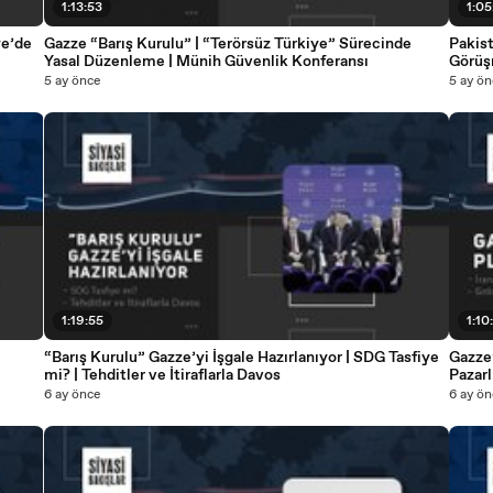
1:13:53
1:05
ye’de
Gazze “Barış Kurulu” | “Terörsüz Türkiye” Sürecinde
Pakis
Yasal Düzenleme | Münih Güvenlik Konferansı
Görüşm
5 ay önce
5 ay ön
1:19:55
1:10
“Barış Kurulu” Gazze’yi İşgale Hazırlanıyor | SDG Tasfiye
Gazze’
mi? | Tehditler ve İtiraflarla Davos
Pazarl
6 ay önce
6 ay ön