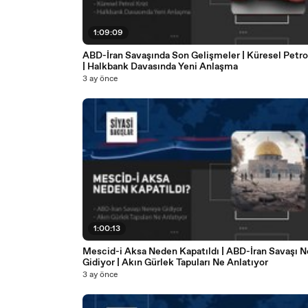
1:09:09
ABD-İran Savaşında Son Gelişmeler | Küresel Petrol
| Halkbank Davasında Yeni Anlaşma
3 ay önce
1:00:13
Mescid-i Aksa Neden Kapatıldı | ABD-İran Savaşı 
Gidiyor | Akın Gürlek Tapuları Ne Anlatıyor
3 ay önce