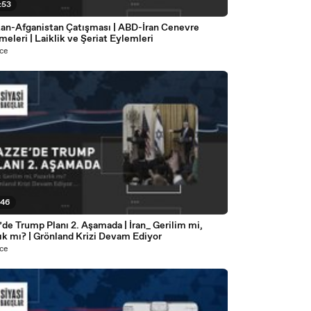
:53
tan-Afganistan Çatışması | ABD-İran Cenevre
eleri | Laiklik ve Şeriat Eylemleri
ce
:46
de Trump Planı 2. Aşamada | İran_ Gerilim mi,
ık mı? | Grönland Krizi Devam Ediyor
ce