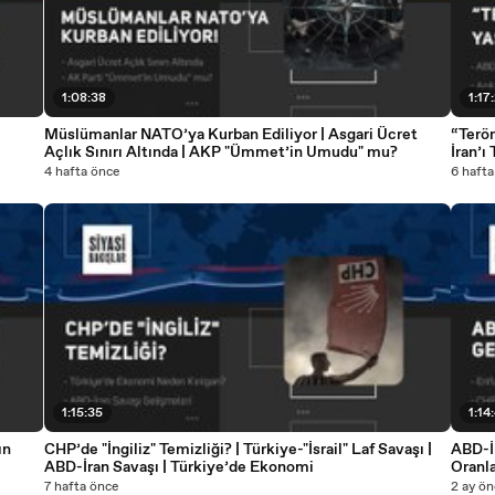
1:08:38
1:17
ı
Müslümanlar NATO’ya Kurban Ediliyor | Asgari Ücret
“Terö
Açlık Sınırı Altında | AKP "Ümmet’in Umudu" mu?
İran’
Hazırl
4 hafta önce
6 hafta
1:15:35
1:14
ın
CHP’de "İngiliz" Temizliği? | Türkiye-"İsrail" Laf Savaşı |
ABD-İ
ABD-İran Savaşı | Türkiye’de Ekonomi
Oranl
7 hafta önce
2 ay ön