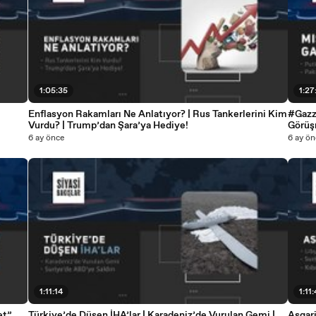
1:05:35
1:27
Enflasyon Rakamları Ne Anlatıyor? | Rus Tankerlerini Kim
#Gazze
Vurdu? | Trump’dan Şara’ya Hediye!
Görüş
6 ay önce
6 ay ön
1:11:14
1:11
et”
Türkiye’de Düşen İHA’lar | Karadeniz’de Vurulan Gemi |
Asgari