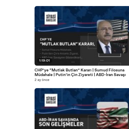
1:19:01
CHP’ye “Mutlak Butlan” Kararı | Sumud Filosuna
Müdahale | Putin’in Çin Ziyareti | ABD-İran Savaşı
2 ay önce