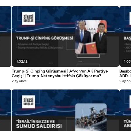
1:02:12
1:03
Trump-Şi Cinping Görüşmesi | Afyon’un AK Partiye
Başıbo
Geçişi | Trump-Netenyahu İttifakı Çöküyor mu?
ABD-İr
2 ay önce
2 ay ön