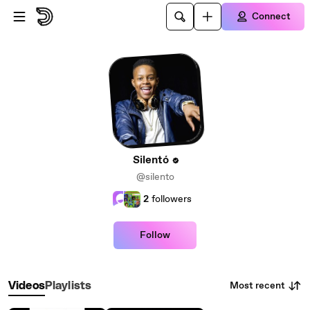
Skip to main content
Connect
Silentó
@silento
2
followers
Follow
Most recent
Videos
Playlists