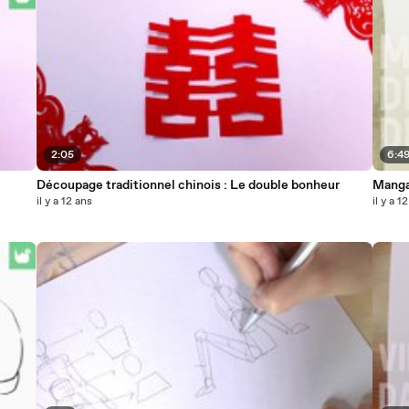
2:05
6:4
Découpage traditionnel chinois : Le double bonheur
Manga 
il y a 12 ans
il y a 1