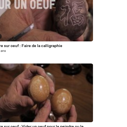
e sur oeuf : Faire de la calligraphie
2 ans
2
e sur oeuf : Vider un oeuf pour le peindre ou le