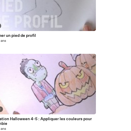
er un pied de profil
2 ans
9
ration Halloween 4-5 : Appliquer les couleurs pour
mbie
2 ans