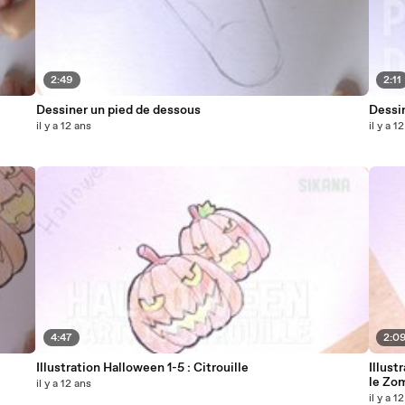
2:49
2:11
Dessiner un pied de dessous
Dessin
il y a 12 ans
il y a 1
4:47
2:0
Illustration Halloween 1-5 : Citrouille
Illust
le Zo
il y a 12 ans
il y a 1