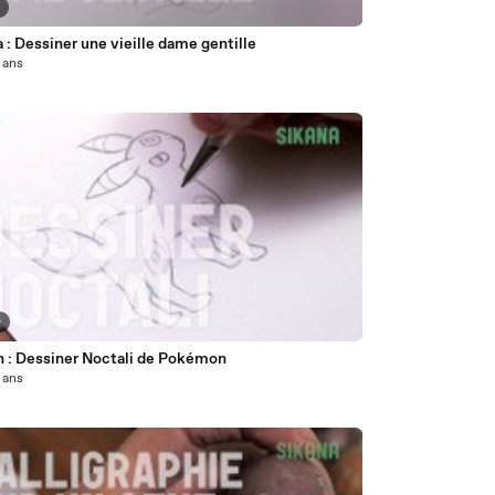
8
: Dessiner une vieille dame gentille
2 ans
0
n : Dessiner Noctali de Pokémon
2 ans