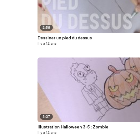
2:56
Dessiner un pied du dessus
il y a 12 ans
3:07
Illustration Halloween 3-5 : Zombie
il y a 12 ans