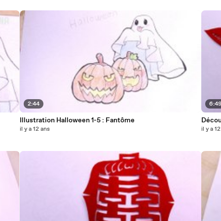
2:44
6:4
Illustration Halloween 1-5 : Fantôme
Découp
il y a 12 ans
il y a 1