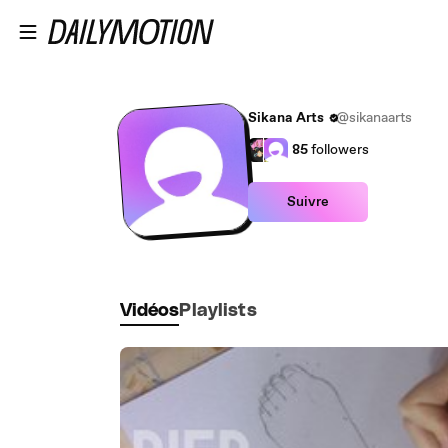
Passer au contenu principal
Sikana Arts
@sikanaarts
85
followers
Suivre
Vidéos
Playlists