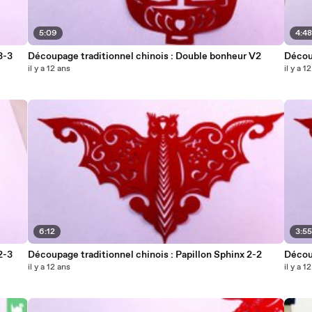
5:09
4:4
3-3
Découpage traditionnel chinois : Double bonheur V2
Découp
il y a 12 ans
il y a 1
6:12
3:5
2-3
Découpage traditionnel chinois : Papillon Sphinx 2-2
Découp
il y a 12 ans
il y a 1