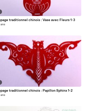
8
age traditionnel chinois : Vase avec Fleurs 1-3
2 ans
5
age traditionnel chinois : Papillon Sphinx 1-2
2 ans