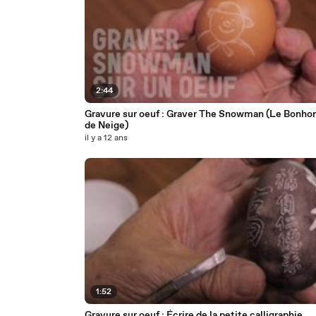
2:44
Gravure sur oeuf : Graver The Snowman (Le Bonh
de Neige)
il y a 12 ans
1:52
Gravure sur oeuf : Écrire de la petite calligraphie