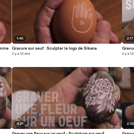
1:45
2:17
omme
Gravure sur oeuf : Sculpter le logo de Sikana
Gravur
il y a 12 ans
il y a 1
4:21
2:3
Graver une fleur sur un oeuf - Sculpture sur oeuf
Gravur