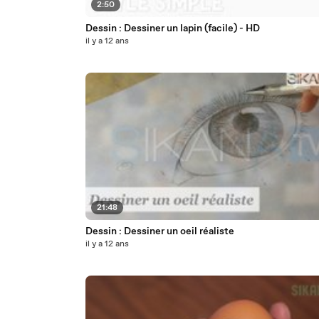
2:50
Dessin : Dessiner un lapin (facile) - HD
il y a 12 ans
21:48
Dessin : Dessiner un oeil réaliste
il y a 12 ans