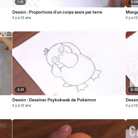
1:31
3:5
Dessin : Proportions d'un corps assis par terre
Manga 
il y a 12 ans
il y a 1
2:31
3:3
Dessin : Dessiner Psykokwak de Pokémon
Dessi
il y a 12 ans
il y a 1