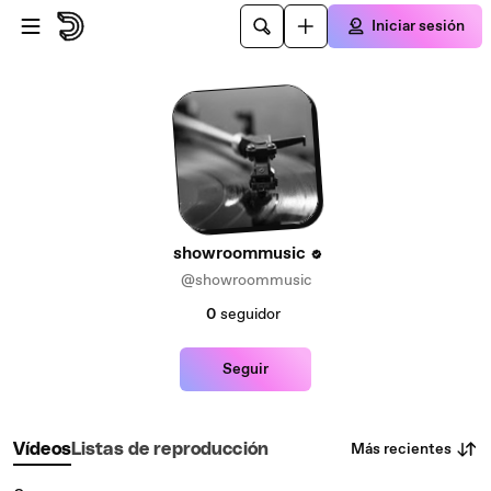
Saltar al contenido principal
Iniciar sesión
showroommusic
@showroommusic
0
seguidor
Seguir
Más recientes
Vídeos
Listas de reproducción