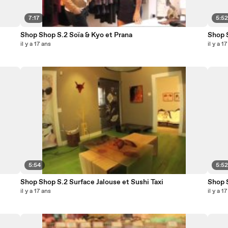
7:17
5:5
Shop Shop S.2 Soïa & Kyo et Prana
Shop 
il y a 17 ans
il y a 1
5:54
5:5
Shop Shop S.2 Surface Jalouse et Sushi Taxi
Shop 
il y a 17 ans
il y a 1