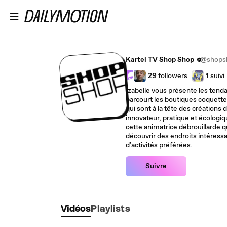
Passer au contenu principal
Kartel TV Shop Shop
@shops
29
followers
1
suivi
Izabelle vous présente les tendan
parcourt les boutiques coquette
qui sont à la tête des créations 
innovateur, pratique et écologi
cette animatrice débrouillarde 
découvrir des endroits intéressan
d'activités préférées.
Suivre
Vidéos
Playlists