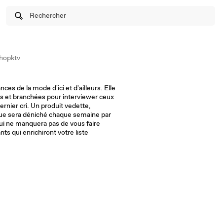
Rechercher
hopktv
ces de la mode d'ici et d'ailleurs. Elle
s et branchées pour interviewer ceux
dernier cri. Un produit vedette,
que sera déniché chaque semaine par
qui ne manquera pas de vous faire
ts qui enrichiront votre liste