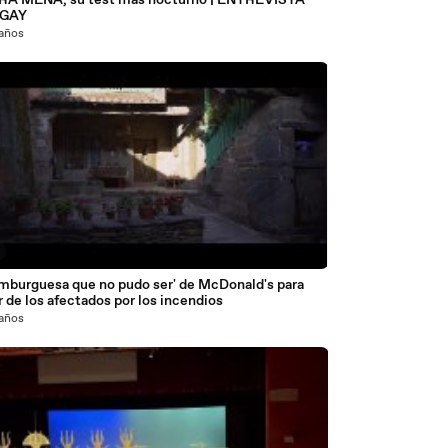
RA MENA, su test más nocturno | ENTREVISTA
GAY
 años
amburguesa que no pudo ser' de McDonald's para
 de los afectados por los incendios
 años