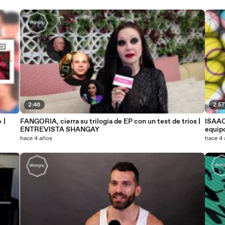
2:46
2:5
 |
FANGORIA, cierra su trilogía de EP con un test de tríos |
ISAAC
ENTREVISTA SHANGAY
equip
hace 4 años
hace 4