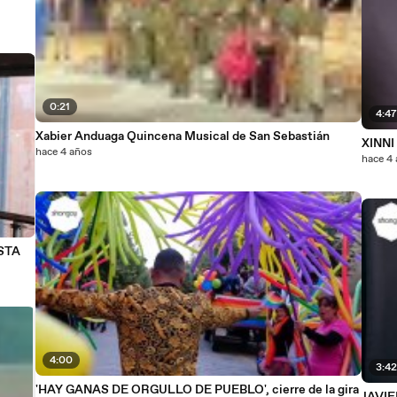
0:21
4:4
Xabier Anduaga Quincena Musical de San Sebastián
XINNI
hace 4 años
hace 4
ISTA
4:00
3:4
'HAY GANAS DE ORGULLO DE PUEBLO', cierre de la gira