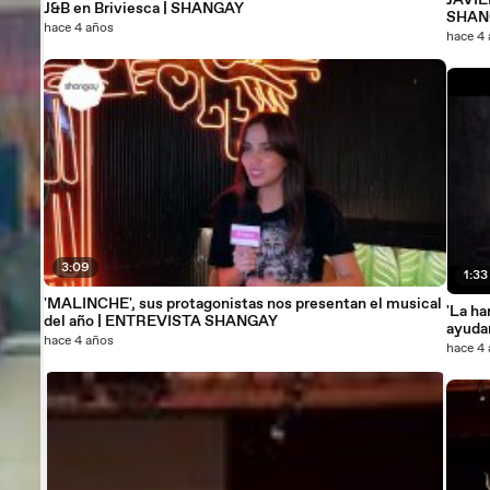
JAVIE
J&B en Briviesca | SHANGAY
SHAN
hace 4 años
hace 4
3:09
1:33
'MALINCHE', sus protagonistas nos presentan el musical
'La h
del año | ENTREVISTA SHANGAY
ayudar
hace 4 años
hace 4