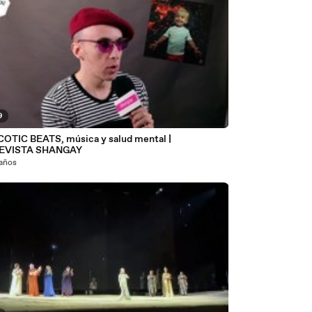
9
OTIC BEATS, música y salud mental |
EVISTA SHANGAY
 años