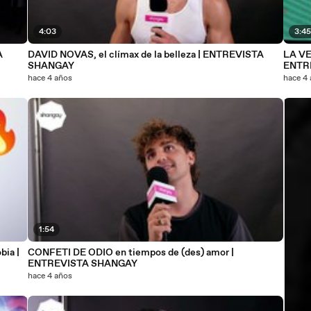
4:03
3:4
A
DAVID NOVAS, el clímax de la belleza | ENTREVISTA
LA VE
SHANGAY
ENTR
hace 4 años
hace 4
1:54
bia |
CONFETI DE ODIO en tiempos de (des) amor |
ENTREVISTA SHANGAY
hace 4 años