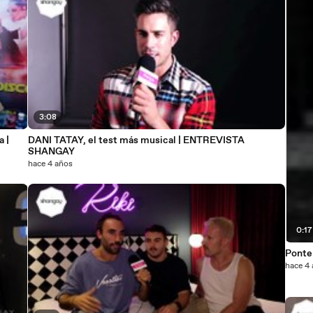
3:08
 |
DANI TATAY, el test más musical | ENTREVISTA
SHANGAY
hace 4 años
0:17
Ponte 
hace 4