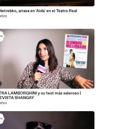
5
Anna Netrebko, arrasa en 'Aida' en el Teatro Real
 años
RA LAMBORGHINI y su test más saleroso |
EVISTA SHANGAY
 años