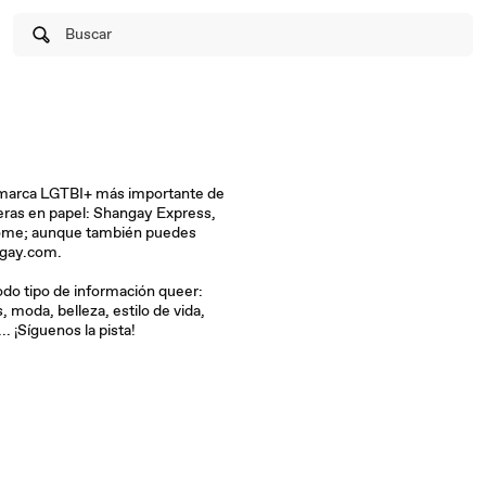
Buscar
marca LGTBI+ más importante de
ras en papel: Shangay Express,
ome; aunque también puedes
n www.shangay.com.
odo tipo de información queer:
, moda, belleza, estilo de vida,
. ¡Síguenos la pista!