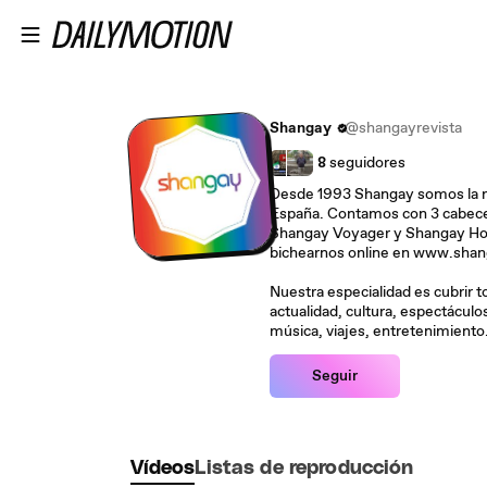
Saltar al contenido principal
Shangay
@shangayrevista
8
seguidores
Desde 1993 Shangay somos la 
España. Contamos con 3 cabece
Shangay Voyager y Shangay H
bichearnos online e
Nuestra especialidad es cubrir t
actualidad, cultura, espectáculos
música, viajes, entretenimiento..
Seguir
Vídeos
Listas de reproducción