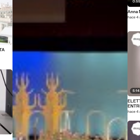
0:5
hace 4
TA
5:14
ELETT
ENTR
hace 4