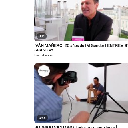
3:11
IVÁN MAÑERO, 20 años de IM Gender | ENTREVIS
SHANGAY
hace 4 años
3:58
RODRIGO SANTORO, todo un conquistador |