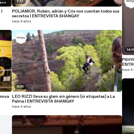
7:17
 |
POLIAMOR, Rubén, adrián y Cris nos cuentan todos sus
secretos | ENTREVISTA SHANGAY
hace 4 años
14:1
PSHYC
ENTR
hace 4
4:01
anova
LEO RIZZI lleva su glam sin género (ni etiquetas) a La
Palma | ENTREVISTA SHANGAY
hace 4 años