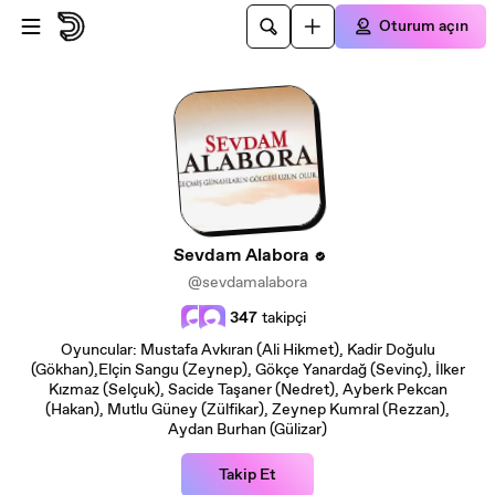
Ana içeriğe atla
Oturum açın
Sevdam Alabora
@sevdamalabora
347
takipçi
Oyuncular: Mustafa Avkıran (Ali Hikmet), Kadir Doğulu
(Gökhan),Elçin Sangu (Zeynep), Gökçe Yanardağ (Sevinç), İlker
Kızmaz (Selçuk), Sacide Taşaner (Nedret), Ayberk Pekcan
(Hakan), Mutlu Güney (Zülfikar), Zeynep Kumral (Rezzan),
Aydan Burhan (Gülizar)
Takip Et