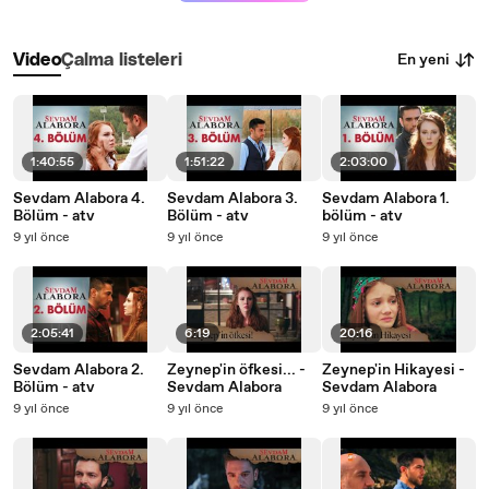
En yeni
Video
Çalma listeleri
1:40:55
1:51:22
2:03:00
Sevdam Alabora 4.
Sevdam Alabora 3.
Sevdam Alabora 1.
Bölüm - atv
Bölüm - atv
bölüm - atv
9 yıl önce
9 yıl önce
9 yıl önce
2:05:41
6:19
20:16
Sevdam Alabora 2.
Zeynep'in öfkesi... -
Zeynep'in Hikayesi -
Bölüm - atv
Sevdam Alabora
Sevdam Alabora
9 yıl önce
9 yıl önce
9 yıl önce