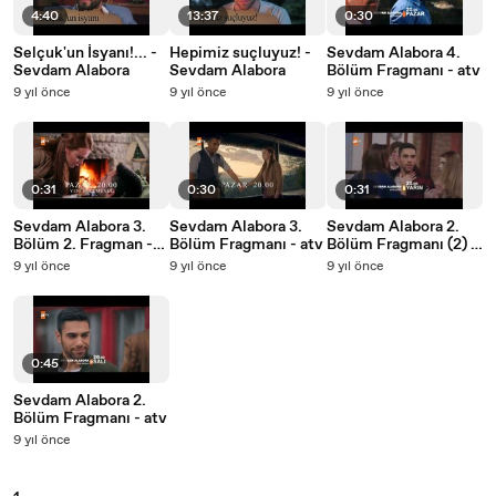
4:40
13:37
0:30
Selçuk'un İsyanı!... -
Hepimiz suçluyuz! -
Sevdam Alabora 4.
Sevdam Alabora
Sevdam Alabora
Bölüm Fragmanı - atv
9 yıl önce
9 yıl önce
9 yıl önce
0:31
0:30
0:31
Sevdam Alabora 3.
Sevdam Alabora 3.
Sevdam Alabora 2.
Bölüm 2. Fragman -
Bölüm Fragmanı - atv
Bölüm Fragmanı (2) -
atv
atv
9 yıl önce
9 yıl önce
9 yıl önce
0:45
Sevdam Alabora 2.
Bölüm Fragmanı - atv
9 yıl önce