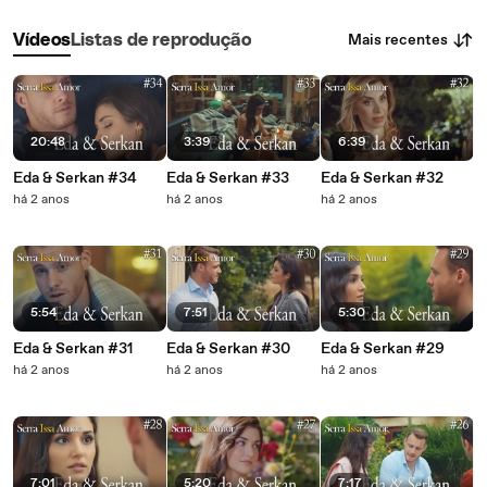
Mais recentes
Vídeos
Listas de reprodução
20:48
3:39
6:39
Eda & Serkan #34
Eda & Serkan #33
Eda & Serkan #32
há 2 anos
há 2 anos
há 2 anos
5:54
7:51
5:30
Eda & Serkan #31
Eda & Serkan #30
Eda & Serkan #29
há 2 anos
há 2 anos
há 2 anos
7:01
5:20
7:17