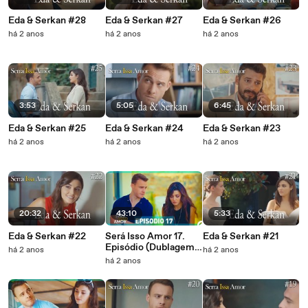
Eda & Serkan #28
Eda & Serkan #27
Eda & Serkan #26
há 2 anos
há 2 anos
há 2 anos
3:53
5:05
6:45
Eda & Serkan #25
Eda & Serkan #24
Eda & Serkan #23
há 2 anos
há 2 anos
há 2 anos
20:32
43:10
5:33
Eda & Serkan #22
Será Isso Amor 17.
Eda & Serkan #21
Episódio (Dublagem
há 2 anos
há 2 anos
em Português)
há 2 anos