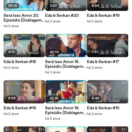
20:15
3:57
6:54
Será Isso Amor 20.
Eda & Serkan #20
Eda & Serkan #19
Episódio (Dublagem
há 2 anos
há 2 anos
em Português)
há 2 anos
4:15
40:14
7:51
Eda & Serkan #18
Será Isso Amor 18.
Eda & Serkan #17
Episódio (Dublagem
há 2 anos
há 2 anos
em Português)
há 2 anos
8:58
42:16
6:46
Eda & Serkan #16
Será Isso Amor 16.
Eda & Serkan #15
Episódio (Dublagem
há 2 anos
há 2 anos
em Português)
há 2 anos