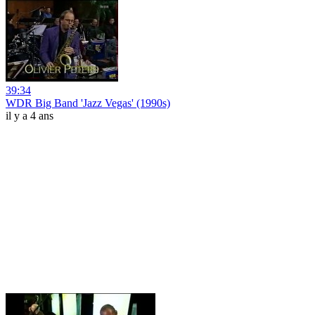
39:34
WDR Big Band 'Jazz Vegas' (1990s)
il y a 4 ans