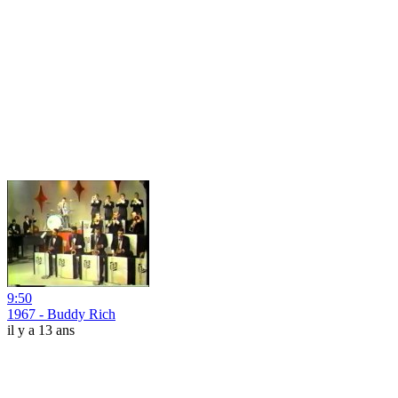
9:50
1967 - Buddy Rich
il y a 13 ans