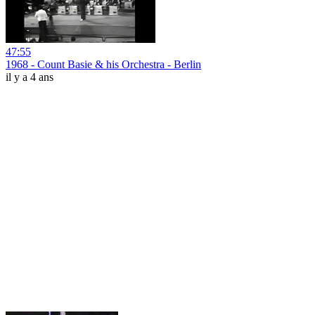
47:55
1968 - Count Basie & his Orchestra - Berlin
il y a 4 ans