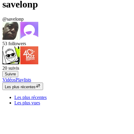
savelonp
@savelonp
53
followers
20
suivis
Suivre
Vidéos
Playlists
Les plus récentes
Les plus récentes
Les plus vues