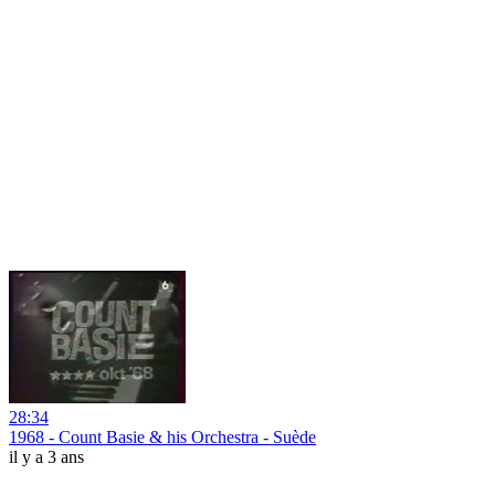
28:34
1968 - Count Basie & his Orchestra - Suède
il y a 3 ans