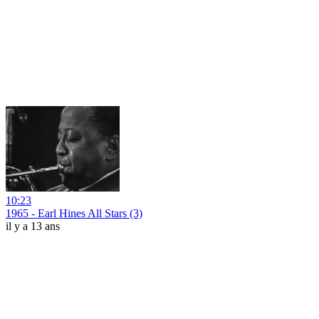
10:23
1965 - Earl Hines All Stars (3)
il y a 13 ans