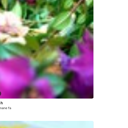
ch
mane fa