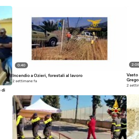
2:0
0:40
Vasto 
Incendio a Ozieri, forestali al lavoro
Gregor
2 settimane fa
2 setti
 di