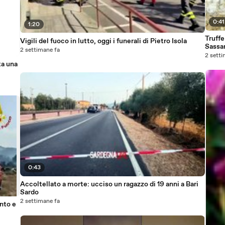
0:41
1:20
Truffe
Vigili del fuoco in lutto, oggi i funerali di Pietro Isola
Sassa
2 settimane fa
2 setti
ta una
0:43
Accoltellato a morte: ucciso un ragazzo di 19 anni a Bari
Sardo
2 settimane fa
nto e