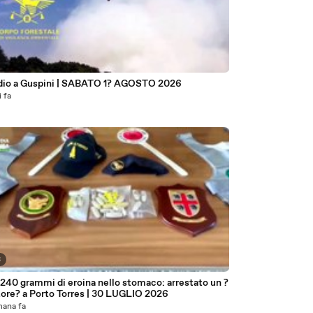
6
dio a Guspini | SABATO 1? AGOSTO 2026
i fa
3
240 grammi di eroina nello stomaco: arrestato un ?
tore? a Porto Torres | 30 LUGLIO 2026
mana fa