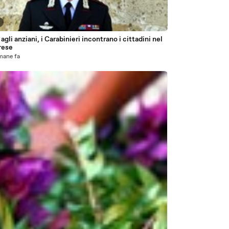
 agli anziani, i Carabinieri incontrano i cittadini nel
rese
mane fa