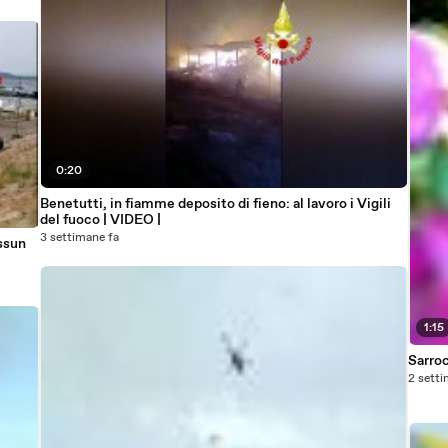
0:20
Benetutti, in fiamme deposito di fieno: al lavoro i Vigili
del fuoco | VIDEO |
3 settimane fa
ssun
1:15
Sarro
2 setti