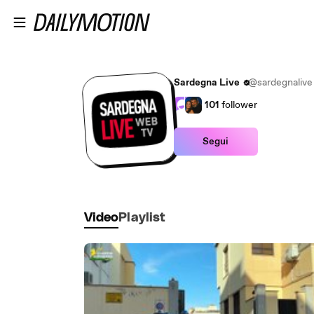
Passa al contenuto principale
Sardegna Live
@sardegnalive
101
follower
Segui
Video
Playlist