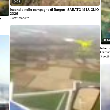
0:08
Incendio nelle campagne di Burgos | SABATO 18 LUGLIO
2026
3 settimane fa
?
0:14
Infern
Carru"
3 setti