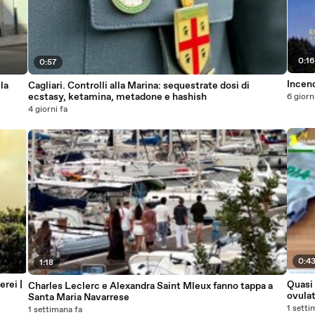
0:1
0:57
Incen
la
Cagliari. Controlli alla Marina: sequestrate dosi di
ecstasy, ketamina, metadone e hashish
6 giorn
4 giorni fa
0:4
1:18
erei |
Quasi 
Charles Leclerc e Alexandra Saint Mleux fanno tappa a
ovula
Santa Maria Navarrese
1 setti
1 settimana fa