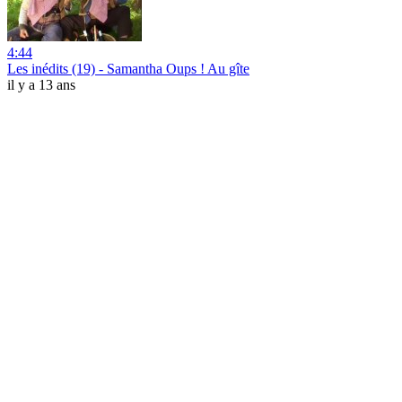
4:44
Les inédits (19) - Samantha Oups ! Au gîte
il y a 13 ans