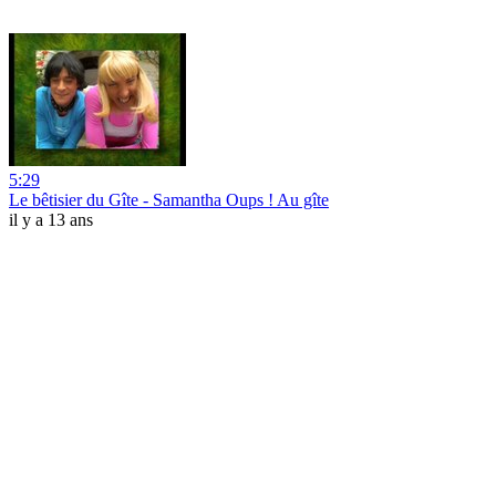
5:29
Le bêtisier du Gîte - Samantha Oups ! Au gîte
il y a 13 ans