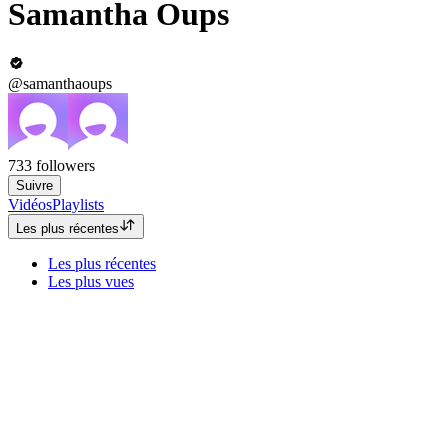
Samantha Oups
@samanthaoups
733
followers
Suivre
Vidéos
Playlists
Les plus récentes
Les plus récentes
Les plus vues