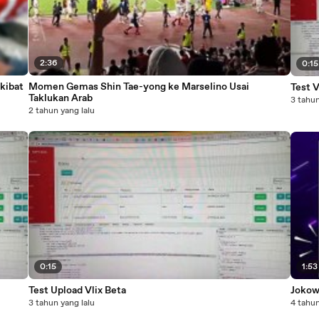
2:36
0:15
kibat
Momen Gemas Shin Tae-yong ke Marselino Usai
Test 
Taklukan Arab
3 tahun
2 tahun yang lalu
0:15
1:53
Test Upload Vlix Beta
Jokow
3 tahun yang lalu
4 tahun