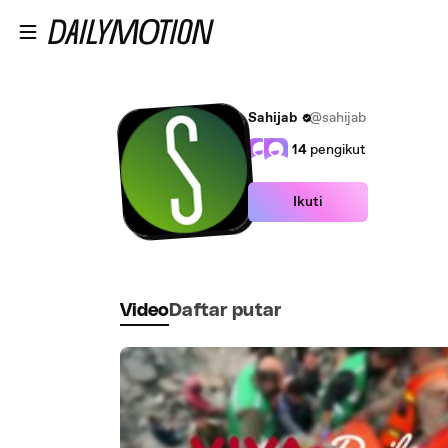
Lewatkan ke konten utama
Sahijab
@sahijab
14
pengikut
Ikuti
Video
Daftar putar