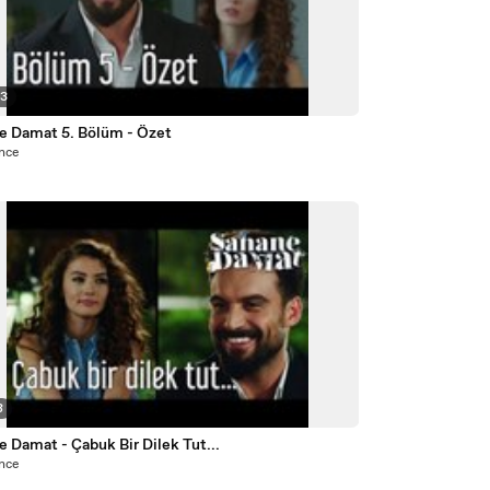
53
e Damat 5. Bölüm - Özet
önce
8
e Damat - Çabuk Bir Dilek Tut...
önce