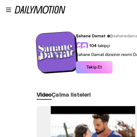
Ana içeriğe atla
Şahane Damat
@sahanedama
104
takipçi
Şahane Damat dizisinin resmi Da
Takip Et
Video
Çalma listeleri