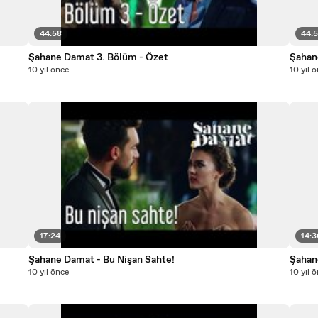
44:58
44:
Şahane Damat 3. Bölüm - Özet
Şahan
10 yıl önce
10 yıl 
17:24
14:
Şahane Damat - Bu Nişan Sahte!
Şahan
10 yıl önce
10 yıl 