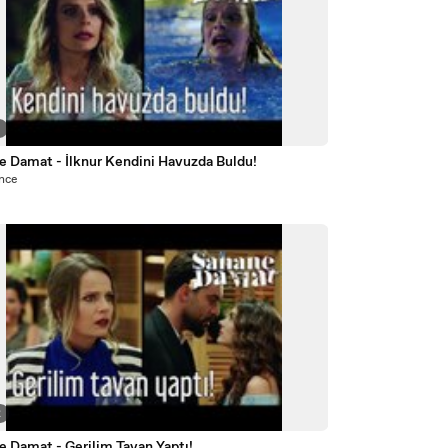
3
e Damat - İlknur Kendini Havuzda Buldu!
önce
2
e Damat - Gerilim Tavan Yaptı!