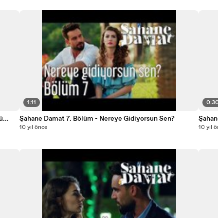
1:11
0:3
...
Şahane Damat 7. Bölüm - Nereye Gidiyorsun Sen?
Şahan
10 yıl önce
10 yıl 