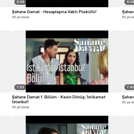
9:29
8:0
Şahane Damat - Hesaplaşma Vakti Püsküllü!
Şaha
10 yıl önce
10 yıl 
7:23
7:4
Şahane Damat 1. Bölüm - Kesin Dönüş: İstikamet
Şahan
İstanbul!
10 yıl 
10 yıl önce