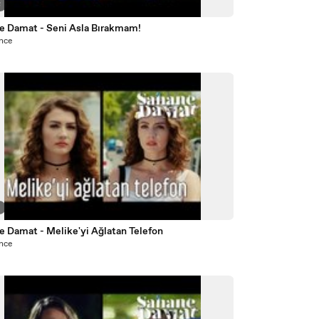
8
ne Damat - Seni Asla Bırakmam!
önce
3
e Damat - Melike'yi Ağlatan Telefon
önce