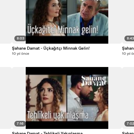
8:03
8:4
Şahane Damat - Üçkağıtçı Minnak Gelin!
Şahan
10 yıl önce
10 yıl 
7:16
7:0
Şahane Damat - Tehlikeli Yakınlaşma...
Şahan