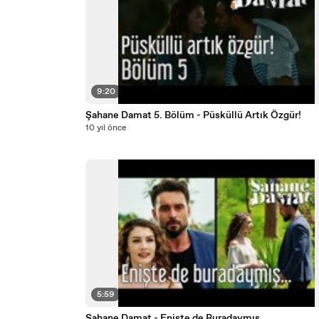
9:20
Şahane Damat 5. Bölüm - Püsküllü Artık Özgür!
10 yıl önce
5:59
Şahane Damat - Enişte de Buradaymış...