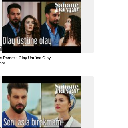
2
e Damat - Olay Üstüne Olay
önce