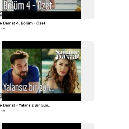
56
e Damat 4. Bölüm - Özet
önce
36
e Damat - Yalansız Bir Gün...
önce