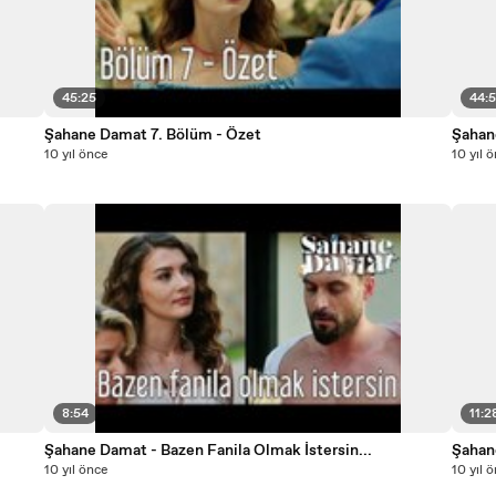
45:25
44:
Şahane Damat 7. Bölüm - Özet
Şahan
10 yıl önce
10 yıl 
8:54
11:2
Şahane Damat - Bazen Fanila Olmak İstersin...
Şahan
10 yıl önce
10 yıl 