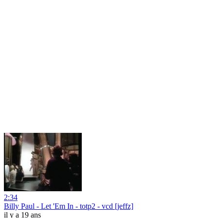
2:34
Billy Paul - Let 'Em In - totp2 - vcd [jeffz]
il y a 19 ans