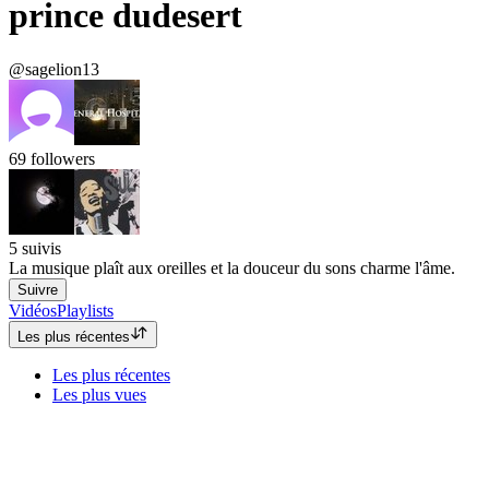
prince dudesert
@sagelion13
69
followers
5
suivis
La musique plaît aux oreilles et la douceur du sons charme l'âme.
Suivre
Vidéos
Playlists
Les plus récentes
Les plus récentes
Les plus vues