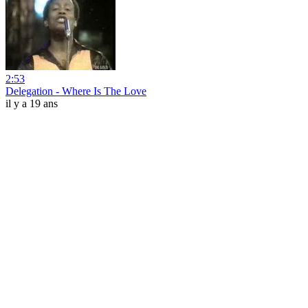
2:53
Delegation - Where Is The Love
il y a 19 ans