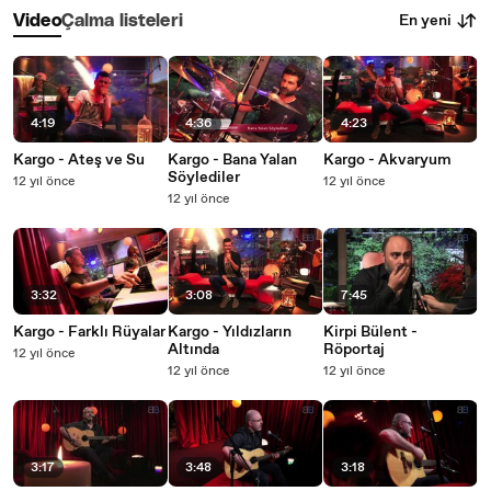
En yeni
Video
Çalma listeleri
4:19
4:36
4:23
Kargo - Ateş ve Su
Kargo - Bana Yalan
Kargo - Akvaryum
Söylediler
12 yıl önce
12 yıl önce
12 yıl önce
3:32
3:08
7:45
Kargo - Farklı Rüyalar
Kargo - Yıldızların
Kirpi Bülent -
Altında
Röportaj
12 yıl önce
12 yıl önce
12 yıl önce
3:17
3:48
3:18