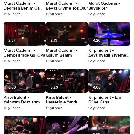
Murat Özdemir -
Murat Özdemir -
Murat Özdemir -
Değmen Benim Gamlı
Beyaz Giyme Toz Olur
Büyük Sır
Yaslı Gönlüme
12 yıl önce
12 yıl önce
12 yıl önce
2:37
2:13
4:26
Murat Özdemir -
Murat Özdemir -
Kirpi Bülent -
Çemberimde Gül Oya
Gülüm Benim
Zeytinyağlı Yiyemem
Aman
12 yıl önce
12 yıl önce
12 yıl önce
5:50
5:20
4:05
Kirpi Bülent -
Kirpi Bülent -
Kirpi Bülent - Ele
Yalnızım Dostlarım
Hasretinle Yandı
Güne Karşı
Gönlüm
12 yıl önce
12 yıl önce
12 yıl önce