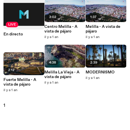
3:02
1:37
LIVE
Centro Melilla - A
Melilla - A vista de
vista de pájaro
pájaro
En directo
il y a 1 an
il y a 1 an
4:38
2:39
2:12
Melilla La Vieja - A
MODERNISMO
vista de pájaro
il y a 1 an
Fuerte Melilla - A
il y a 1 an
vista de pájaro
il y a 1 an
1