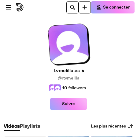
Passer au contenu principal
Se connecter
tvmelilla.es
@rtvmelilla
10
followers
Suivre
Les plus récentes
Vidéos
Playlists