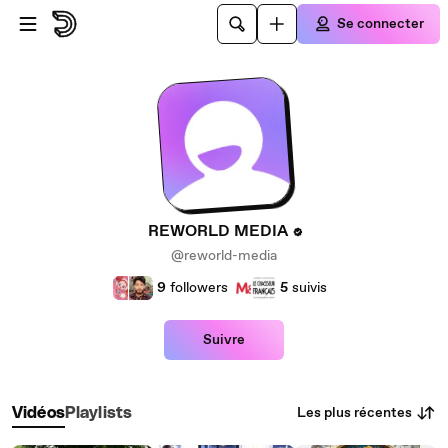
Passer au contenu principal
Se connecter
REWORLD MEDIA
@reworld-media
9
followers
5
suivis
Suivre
Les plus récentes
Vidéos
Playlists