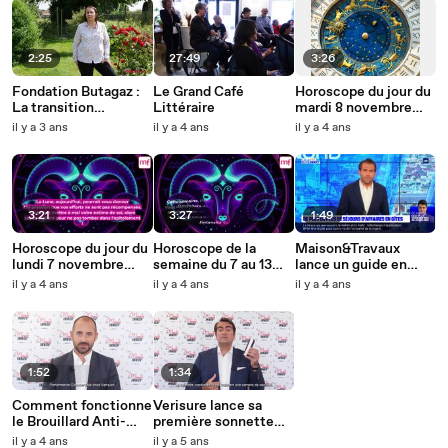
2:25
27:49
3:26
Fondation Butagaz :
Le Grand Café
Horoscope du jour du
La transition
Littéraire
mardi 8 novembre
énergétique en
2022
il y a 3 ans
il y a 4 ans
il y a 4 ans
pratique
3:21
3:27
1:49
Horoscope du jour du
Horoscope de la
Maison&Travaux
lundi 7 novembre
semaine du 7 au 13
lance un guide en
2022
novembre 2022
partenariat avec
il y a 4 ans
il y a 4 ans
il y a 4 ans
Gîtes de France® :
ouvrir un gîte ou une
chambre d'hôtes
1:52
1:34
Comment fonctionne
Verisure lance sa
le Brouillard Anti-
première sonnette
Cambriolage de
vidéo connectée pour
il y a 4 ans
il y a 5 ans