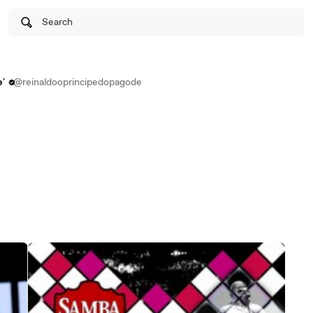
Search
'
@reinaldooprincipedopagode