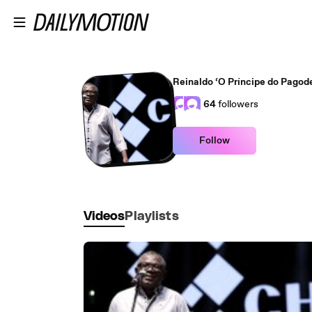
Skip to main content
Reinaldo ‘O Príncipe do Pagode
64
followers
Follow
Videos
Playlists