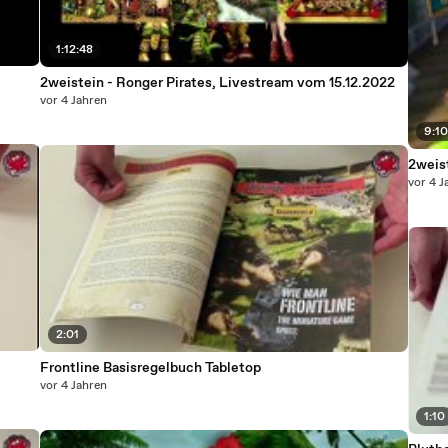
1:12:48
2weistein - Ronger Pirates, Livestream vom 15.12.2022
vor 4 Jahren
9:1
2weist
vor 4 J
2:01
Frontline Basisregelbuch Tabletop
vor 4 Jahren
1:10