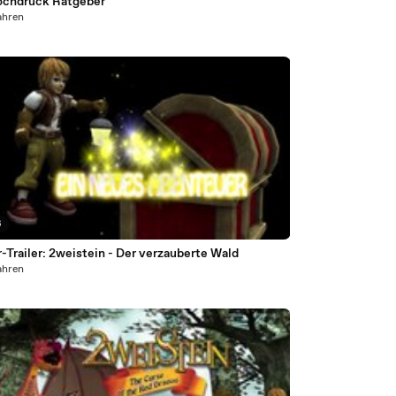
ochdruck Ratgeber
ahren
6
-Trailer: 2weistein - Der verzauberte Wald
ahren