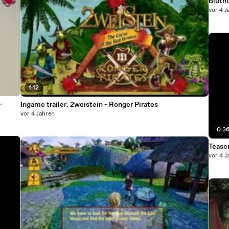
Bluth
vor 4 J
1:12
–
Ingame trailer: 2weistein - Ronger Pirates
vor 4 Jahren
0:3
Teaser
vor 4 J