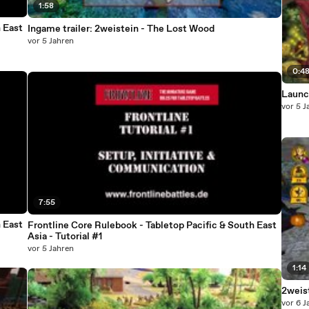
1:58
 East
Ingame trailer: 2weistein - The Lost Wood
vor 5 Jahren
0:4
Launc
vor 5 J
7:55
 East
Frontline Core Rulebook - Tabletop Pacific & South East
Asia - Tutorial #1
vor 5 Jahren
1:14
2weist
vor 6 J