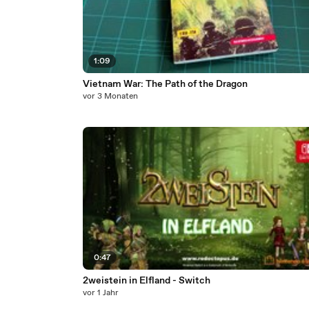
1:09
Vietnam War: The Path of the Dragon
vor 3 Monaten
0:47
2weistein in Elfland - Switch
vor 1 Jahr