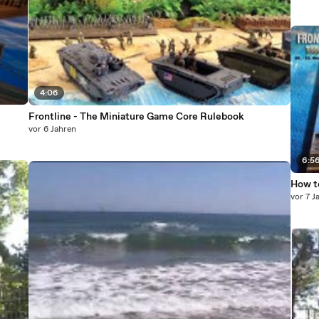
4:06
Frontline - The Miniature Game Core Rulebook
vor 6 Jahren
6:5
How to
vor 7 J