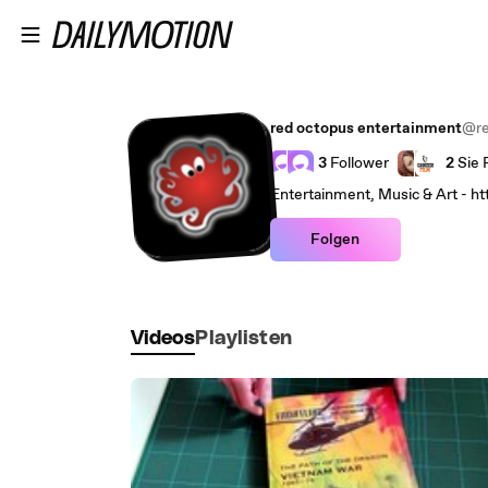
Zum Hauptinhalt springen
red octopus entertainment
@re
3
Follower
2
Sie 
Entertainment, Music & Art - h
Folgen
Videos
Playlisten