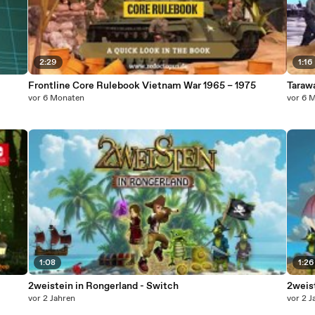
2:29
1:16
Frontline Core Rulebook Vietnam War 1965 – 1975
Tarawa
vor 6 Monaten
vor 6 
1:08
1:26
2weistein in Rongerland - Switch
2weis
vor 2 Jahren
vor 2 J