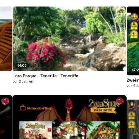
14:03
47:
Loro Parque - Tenerife - Teneriffa
2weis
vor 2 Jahren
vor 4 J