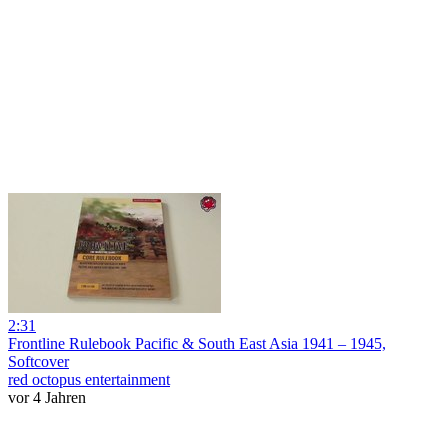
2:31
Frontline Rulebook Pacific & South East Asia 1941 – 1945,
Softcover
red octopus entertainment
vor 4 Jahren