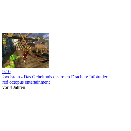
9:10
2weistein - Das Geheimnis des roten Drachen: Infotrailer
red octopus entertainment
vor 4 Jahren