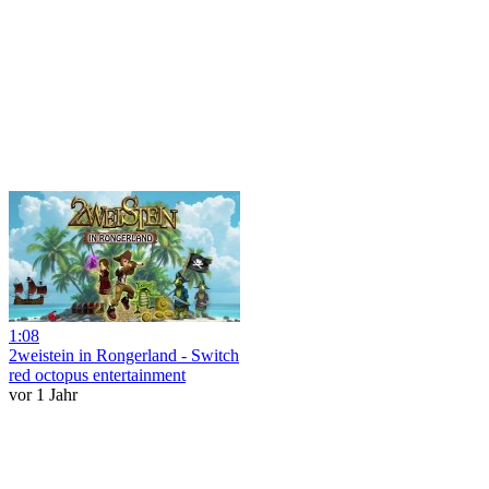
1:08
2weistein in Rongerland - Switch
red octopus entertainment
vor 1 Jahr