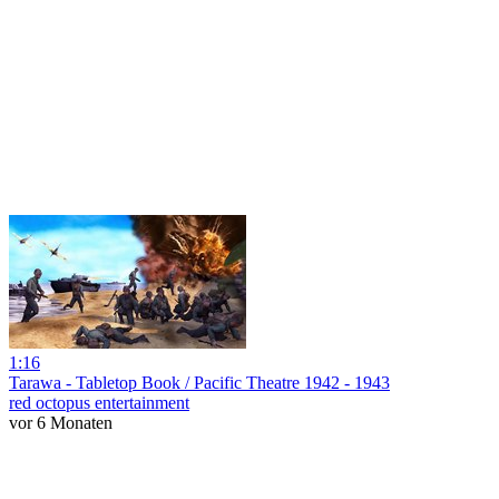
1:16
Tarawa - Tabletop Book / Pacific Theatre 1942 - 1943
red octopus entertainment
vor 6 Monaten