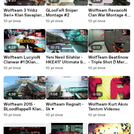
8:20
5:17
3:44
Wolfteam 3 Yıldız
GLooFeR Sniper
Wolfteam RevaxioN
Seri+ Klan Savaşları
Montage #2
Clan War Montage 4
#1
Break # (Klan
10 yıl önce
10 yıl önce
10 yıl önce
Savaşları)
4:29
10:22
0:13
Wolfteam LucyioN
Yeni Nesil Silahlar -
WolfTeam BeatSnow
Clanwar #1 (Klan
HKE417 Ultimate &
- Triple Shot (1 Mermi
Savaşları)
KSZ-TC ile
3 Adam + Quick +
10 yıl önce
10 yıl önce
10 yıl önce
Combolar..
HeadShot)
(Wolfteam)
4:36
1:06
0:55
Wolfteam 2015 -
Wolfteam Regnalt -
Wolfteam Kurt Akını
BLoodRappeR Klan
5k ♥
Tanıtım Videosu
Savaşları 3 !!
10 yıl önce
10 yıl önce
10 yıl önce