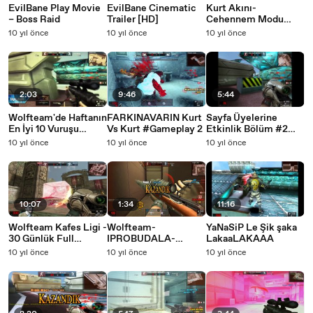
EvilBane Play Movie
EvilBane Cinematic
Kurt Akını-
– Boss Raid
Trailer [HD]
Cehennem Modu
Tanıtım Videosu
10 yıl önce
10 yıl önce
10 yıl önce
#WOLFTEAM
2:03
9:46
5:44
Wolfteam'de Haftanın
FARKINAVARIN Kurt
Sayfa Üyelerine
En İyi 10 Vuruşu
Vs Kurt #Gameplay 2
Etkinlik Bölüm #2
Yeniden Sizlerle!
(Ateş ve Barut)
10 yıl önce
10 yıl önce
10 yıl önce
10:07
1:34
11:16
Wolfteam Kafes Ligi -
Wolfteam-
YaNaSiP Le Şik şaka
30 Günlük Full
IPROBUDALA-
LakaaLAKAAA
Envanter Hediyeleri!!
Sniper-Montage-
10 yıl önce
10 yıl önce
10 yıl önce
[HD]-[2016]