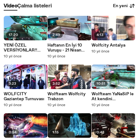
En yeni
Video
Çalma listeleri
17:20
2:49
4:13
YENİ ÖZEL
Haftanın En İyi 10
Wolfcity Antalya
VERSİYONLAR!!
Vuruşu - 21 Nisan
10 yıl önce
YENİ YAMA
2016
10 yıl önce
10 yıl önce
WOLFTEAM 2016 !!
3:23
3:52
10:51
WOLFCITY
Wolfteam Wolfcity
Wolfteam YaNaSiP le
Gaziantep Turnuvası
Trabzon
At kendini
GirisLERE) HD
10 yıl önce
10 yıl önce
10 yıl önce
0:54
1:15
0:42