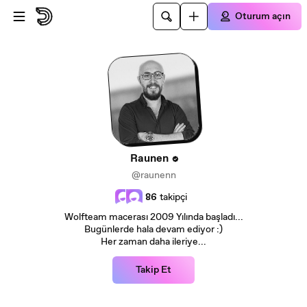
Ana içeriğe atla
Oturum açın
Raunen
@raunenn
86
takipçi
Wolfteam macerası 2009 Yılında başladı...
Bugünlerde hala devam ediyor :)
Her zaman daha ileriye...
Takip Et