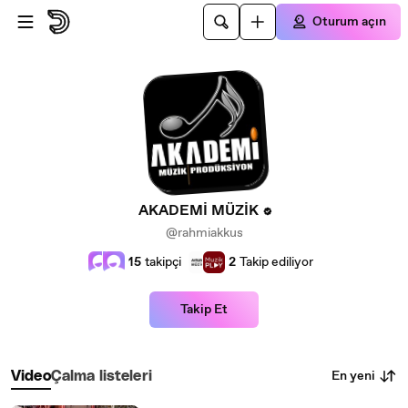
Ana içeriğe atla
Oturum açın
AKADEMİ MÜZİK
@rahmiakkus
15
takipçi
2
Takip ediliyor
Takip Et
En yeni
Video
Çalma listeleri