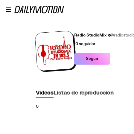
Saltar al contenido principal
Radio StudioMix
@radiostudi
0
seguidor
Seguir
Vídeos
Listas de reproducción
0