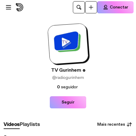
Ir para o conteúdo principal
Conectar
TV Gurinhem
@radiogurinhem
0
seguidor
Seguir
Mais recentes
Vídeos
Playlists