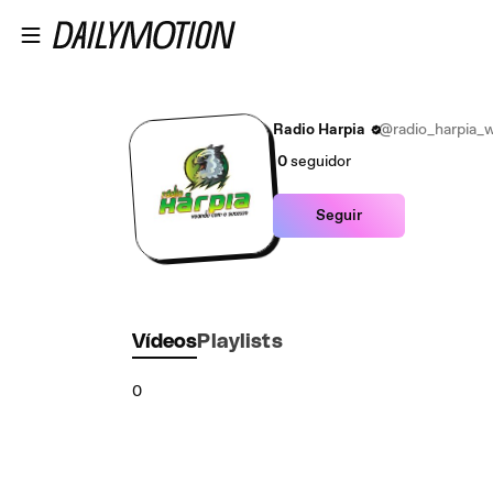
Ir para o conteúdo principal
Radio Harpia
@radio_harpia_
0
seguidor
Seguir
Vídeos
Playlists
0