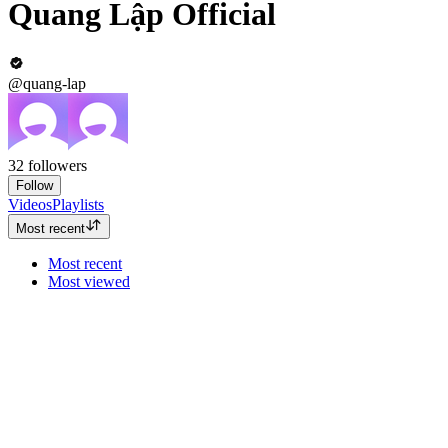
Quang Lập Official
@quang-lap
32
followers
Follow
Videos
Playlists
Most recent
Most recent
Most viewed