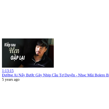
1:13:15
Đường Ai Nấy Bước Gãy Nhịp Cầu Tơ Duyên - Nhạc Mùi Bolero B
5 years ago