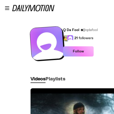
Skip to main content
Q Da Fool
@qdafool
21
followers
Follow
Videos
Playlists