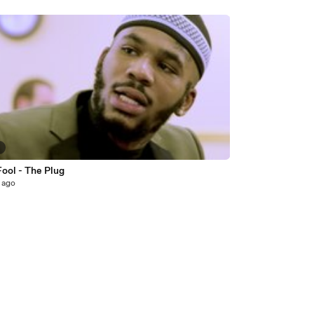
3
ool - The Plug
 ago