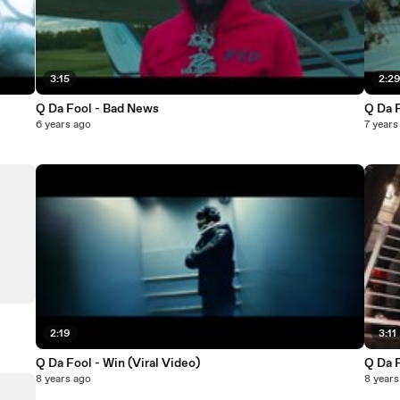
3:15
2:2
Q Da Fool - Bad News
Q Da 
6 years ago
7 years
2:19
3:11
Q Da Fool - Win (Viral Video)
Q Da F
8 years ago
8 years