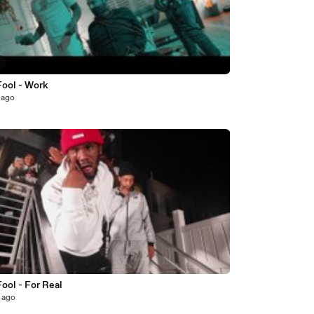
9
Fool - Work
 ago
ool - For Real
 ago