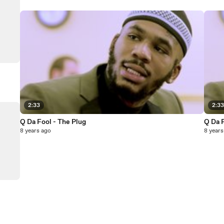
2:33
2:3
Q Da Fool - The Plug
Q Da F
8 years ago
8 years