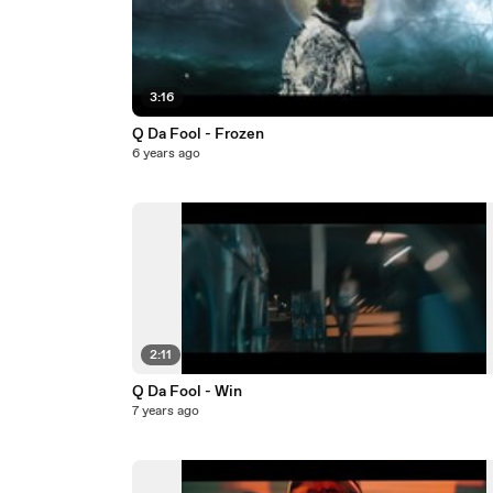
3:16
Q Da Fool - Frozen
6 years ago
2:11
Q Da Fool - Win
7 years ago