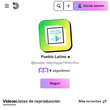
Saltar al contenido principal
Iniciar sesión
Pueblo Latino
@pueblo-latinotpgw7khtnc9uv
4
seguidores
Seguir
Más recientes
Vídeos
Listas de reproducción