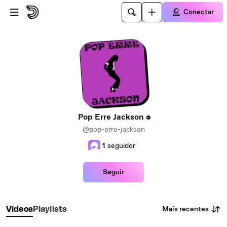
Ir para o conteúdo principal
Conectar
Pop Erre Jackson
@pop-erre-jackson
1
seguidor
Seguir
Mais recentes
Vídeos
Playlists