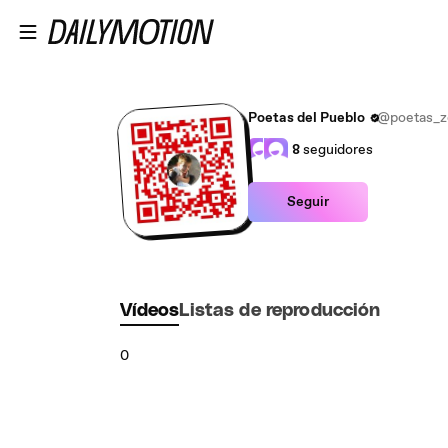
Saltar al contenido principal
Poetas del Pueblo
@poetas_z
8
seguidores
Seguir
Vídeos
Listas de reproducción
0